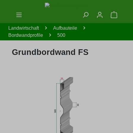
Zum Hauptinhalt springen
Warenko
Landwirtschaft
Aufbauteile
Bordwandprofile
500
Grundbordwand FS
Bildergalerie überspringen