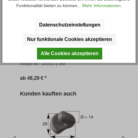
Funktionalität bieten zu können...
Mehr Informationen
.
Datenschutzeinstellungen
Nur funktionale Cookies akzeptieren
Grundbordwand FS
Gru
Alle Cookies akzeptieren
Artikel-Nr.: 14310-1.8M
Artik
Regulärer Preis:
Regu
ab
48,29 € *
528,
Produktgalerie überspringen
Kunden kauften auch