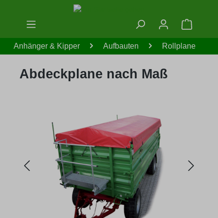
Zum Hauptinhalt springen
Warenko
Anhänger & Kipper
Aufbauten
Rollplane
Abdeckplane nach Maß
Bildergalerie überspringen