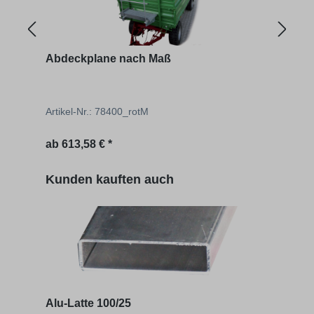
Abdeckplane nach Maß
Roll
Artikel-Nr.: 78400_rotM
Artik
Regulärer Preis:
Regu
ab
613,58 € *
546,
Produktgalerie überspringen
Kunden kauften auch
Alu-Latte 100/25