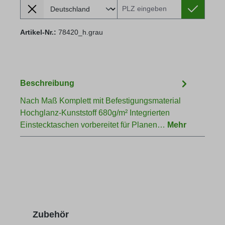
Lieferland
Versandkosten berechnen:
Artikel-Nr.:
78420_h.grau
Beschreibung
Nach Maß Komplett mit Befestigungsmaterial
Hochglanz-Kunststoff 680g/m² Integrierten
Einstecktaschen vorbereitet für Planen…
Mehr
Produktgalerie überspringen
Zubehör