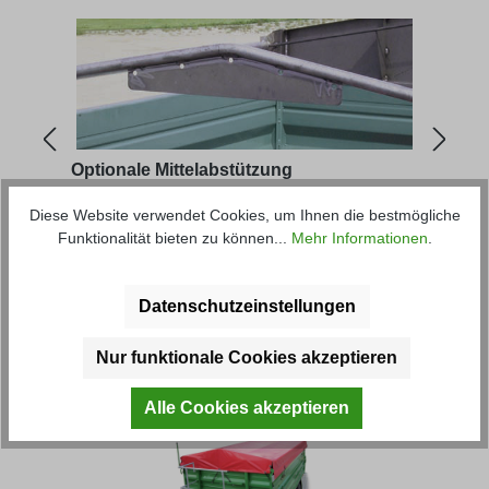
Optionale Mittelabstützung
Roll
Diese Website verwendet Cookies, um Ihnen die bestmögliche
Funktionalität bieten zu können...
Mehr Informationen
.
Artikel-Nr.: 78300
Artik
Regulärer Preis:
63,30 € *
ab
5
Datenschutzeinstellungen
Produktgalerie überspringen
Kunden haben sich ebenfalls
Nur funktionale Cookies akzeptieren
angesehen
Alle Cookies akzeptieren