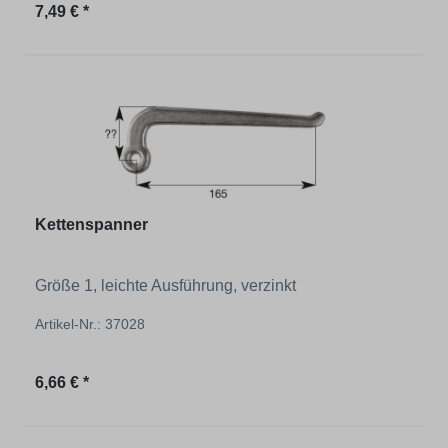
Regulärer Preis:
7,49 € *
Kettenspanner
Größe 1, leichte Ausführung, verzinkt
Artikel-Nr.: 37028
Regulärer Preis:
6,66 € *