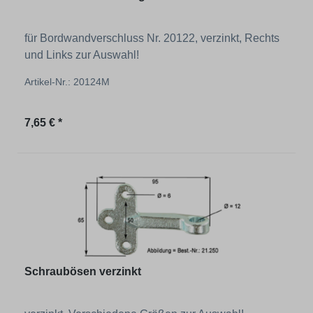
für Bordwandverschluss Nr. 20122, verzinkt, Rechts
und Links zur Auswahl!
Artikel-Nr.: 20124M
Regulärer Preis:
7,65 € *
Schraubösen verzinkt