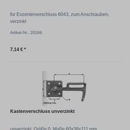
für Exzenterverschluss 6043, zum Anschrauben,
verzinkt
Artikel-Nr.: 20266
Regulärer Preis:
7,14 € *
Kastenverschluss unverzinkt
unverzinkt, Größe 0, Maße 60x38x111 mm,