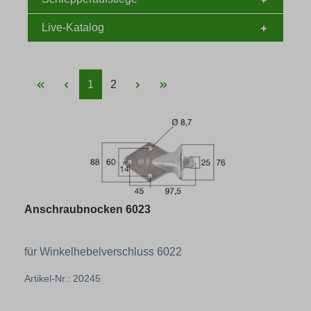
Live-Katalog
Seite
Seite
1
2
Anschraubnocken 6023
für Winkelhebelverschluss 6022
Artikel-Nr.: 20245