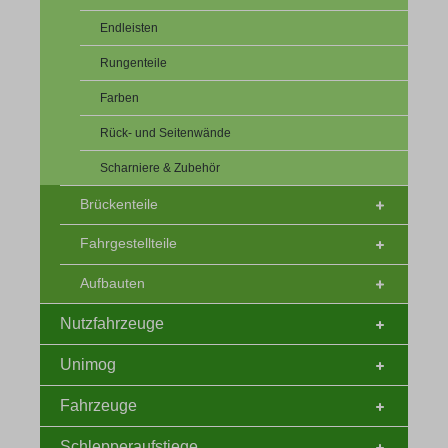
Endleisten
Rungenteile
Farben
Rück- und Seitenwände
Scharniere & Zubehör
Brückenteile
Fahrgestellteile
Aufbauten
Nutzfahrzeuge
Unimog
Fahrzeuge
Schlepperaufstiege