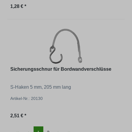
Regulärer Preis:
1,28 € *
Sicherungsschnur für Bordwandverschlüsse
S-Haken 5 mm, 205 mm lang
Artikel-Nr.: 20130
Regulärer Preis:
2,51 € *