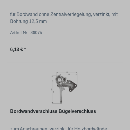
für Bordwand ohne Zentralverriegelung, verzinkt, mit
Bohrung 12,5 mm
Artikel-Nr.: 36075
Regulärer Preis:
6,13 € *
Bordwandverschluss Bügelverschluss
zum Anschrauben, verzinkt, für Holzbordwände,