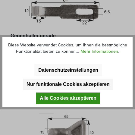
Gegenhalter gerade
Diese Website verwendet Cookies, um Ihnen die bestmögliche
Funktionalität bieten zu können...
Mehr Informationen
.
Haltenocke, leichte Ausführung, zum Anschrauben,
verzinkt
Datenschutzeinstellungen
Artikel-Nr.: 20269
Nur funktionale Cookies akzeptieren
Regulärer Preis:
2,57 € *
Alle Cookies akzeptieren