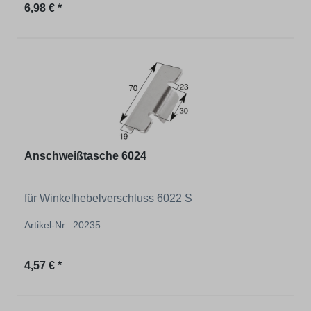
Regulärer Preis:
6,98 € *
Anschweißtasche 6024
für Winkelhebelverschluss 6022 S
Artikel-Nr.: 20235
Regulärer Preis:
4,57 € *