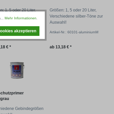
: 1, 5 oder 20 Liter,
Größen: 1, 5 oder 20 Liter,
hiedene schwarz-Töne
Verschiedene silber-Töne zur
...
Mehr Informationen
.
uswahl!
Auswahl!
Cookies akzeptieren
l-Nr.: 61001-schwarzM
Artikel-Nr.: 60101-aluminiumM
ärer Preis:
Regulärer Preis:
,18 € *
ab
13,18 € *
chutzprimer
lgrau
hiedene Gebindegrößen