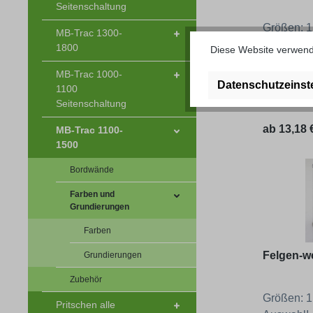
Seitenschaltung
Größen: 1,
MB-Trac 1300-
Verschie
1800
Diese Website verwende
zur Auswa
MB-Trac 1000-
Datenschutzeinst
Artikel-Nr
1100
Seitenschaltung
Regulärer
ab
13,18 €
MB-Trac 1100-
1500
Bordwände
Farben und
Grundierungen
Farben
Felgen-w
Grundierungen
Zubehör
Größen: 1,
Pritschen alle