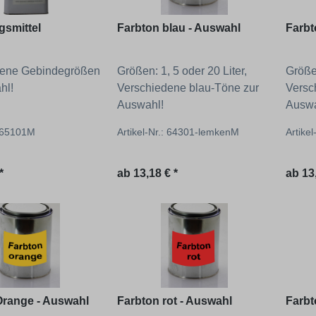
gsmittel
Farbton blau - Auswahl
Farbt
dene Gebindegrößen
Größen: 1, 5 oder 20 Liter,
Größen
hl!
Verschiedene blau-Töne zur
Versc
Auswahl!
Auswa
: 65101M
Artikel-Nr.: 64301-lemkenM
Artike
 Preis:
Regulärer Preis:
Regul
*
ab
13,18 € *
ab
13
Orange - Auswahl
Farbton rot - Auswahl
Farbt