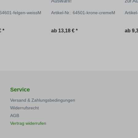
Auswahl!
zur A
: 64601-felgen-weissM
Artikel-Nr.: 64501-krone-cremeM
Artike
 Preis:
Regulärer Preis:
Regul
 *
ab
13,18 € *
ab
9,3
Service
Versand & Zahlungsbedingungen
Widerrufsrecht
AGB
Vertrag widerrufen