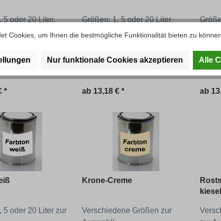
 5 oder 20 Liter,
Größen: 1, 5 oder 20 Liter,
Größen
dene orange-Töne
Verschiedene rot-Töne zur
Versc
t Cookies, um Ihnen die bestmögliche Funktionalität bieten zu können
hl!
Auswahl!
zur A
ellungen
Nur funktionale Cookies akzeptieren
Alle 
.: 62101-amazoneM
Artikel-Nr.: 60501-allgaierM
Artike
 Preis:
Regulärer Preis:
Regul
 *
ab
13,18 € *
ab
13
eiß
Krone-Creme
Rosts
kiese
 5 oder 20 Liter zur
Verschiedene Größen zur
Versc