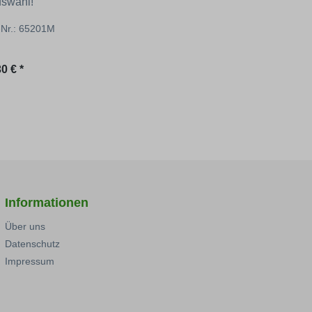
uswahl!
l-Nr.: 65201M
ärer Preis:
0 € *
Informationen
Über uns
Datenschutz
Impressum