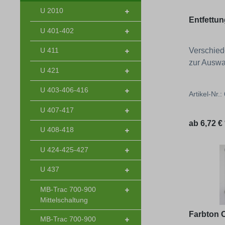
U 2010
Entfettun
U 401-402
U 411
Verschie
zur Auswa
U 421
U 403-406-416
Artikel-Nr.
U 407-417
Regulärer
ab
6,72 € 
U 408-418
U 424-425-427
U 437
MB-Trac 700-900
Mittelschaltung
Farbton 
MB-Trac 700-900