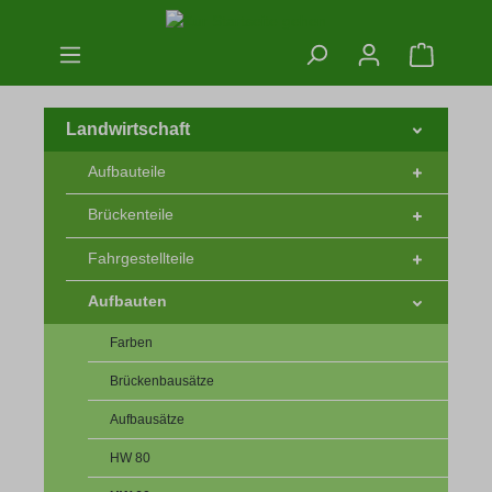
Zum Hauptinhalt springen
Warenko
Landwirtschaft
Aufbauteile
Brückenteile
Fahrgestellteile
Aufbauten
Farben
Brückenbausätze
Aufbausätze
HW 80