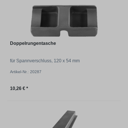
Doppelrungentasche
für Spannverschluss, 120 x 54 mm
Artikel-Nr.: 20287
Regulärer Preis:
10,26 € *