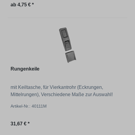
Regulärer Preis:
ab
4,75 € *
Rungenkeile
mit Keiltasche, für Vierkantrohr (Eckrungen,
Mittelrungen), Verschiedene Maße zur Auswahl!
Artikel-Nr.: 40111M
Regulärer Preis:
31,67 € *