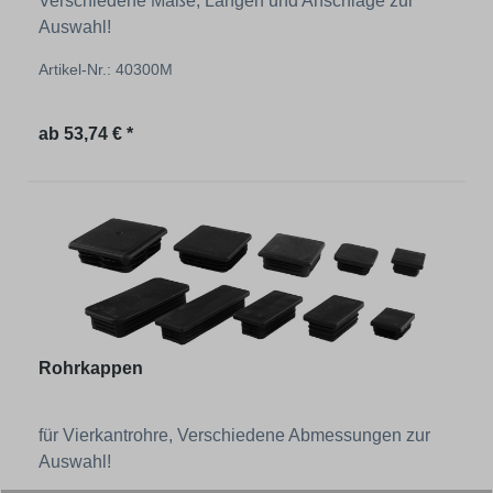
Verschiedene Maße, Längen und Anschläge zur
Auswahl!
Artikel-Nr.: 40300M
Regulärer Preis:
ab
53,74 € *
Rohrkappen
für Vierkantrohre, Verschiedene Abmessungen zur
Auswahl!