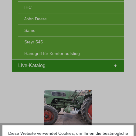
IHC
John Deere
Same
Steyr 545
Handgriff für Komfortaufstieg
Live-Katalog
Komfortaufstieg- passend für Fendt-
Diese Website verwendet Cookies, um Ihnen die bestmögliche