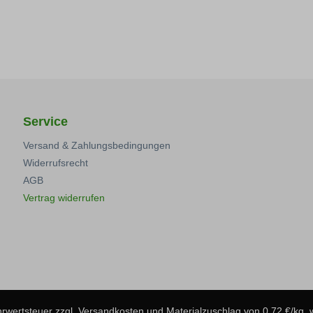
Service
Versand & Zahlungsbedingungen
Widerrufsrecht
AGB
Vertrag widerrufen
ehrwertsteuer zzgl.
Versandkosten
und Materialzuschlag von 0,72 €/kg,