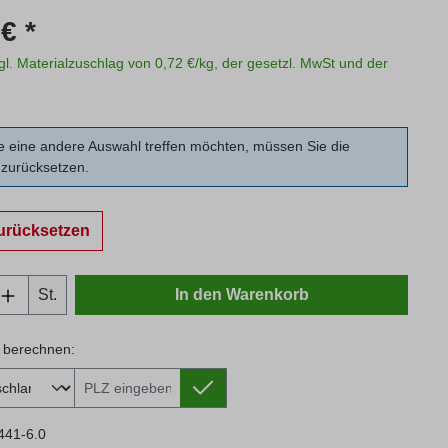
s:
€ *
zgl. Materialzuschlag von 0,72 €/kg, der gesetzl. MwSt und der
 eine andere Auswahl treffen möchten, müssen Sie die
zurücksetzen.
urücksetzen
Anzahl: Gib den gewünschten Wert ein oder
St.
In den Warenkorb
 berechnen:
 berechnen:
441-6.0