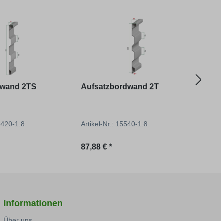
wand 2TS
Aufsatzbordwand 2T
Gru
Eck
16420-1.8
Artikel-Nr.: 15540-1.8
Artik
reis:
Regulärer Preis:
Regu
87,88 € *
528,
Informationen
Über uns