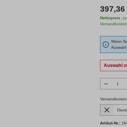
Regulärer Prei
397,36 
Nettopreis
, z
Versandkosten
Wenn Sie
Auswahl 
Auswahl z
Produkt 
Versandkosten
Lieferland
Versandkosten
Artikel-Nr.:
16