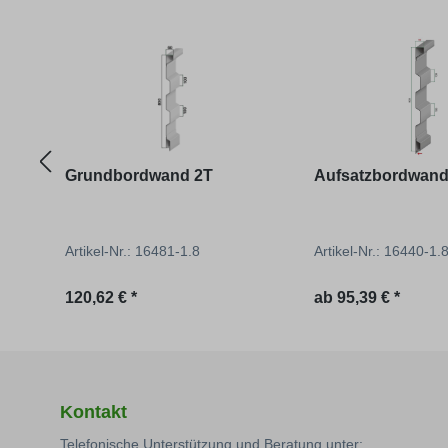
Produktgalerie überspringen
Grundbordwand 2T
Aufsatzbordwand
Artikel-Nr.: 16481-1.8
Artikel-Nr.: 16440-1
Regulärer Preis:
Regulärer Preis:
120,62 € *
ab
95,39 € *
Kontakt
Telefonische Unterstützung und Beratung unter: