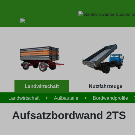
 Hauptinhalt springen
Zur Suche springen
Zur Hauptnavigation springen
Landwirtschaft
Nutzfahrzeuge
Landwirtschaft
Aufbauteile
Bordwandprofile
Aufsatzbordwand 2TS