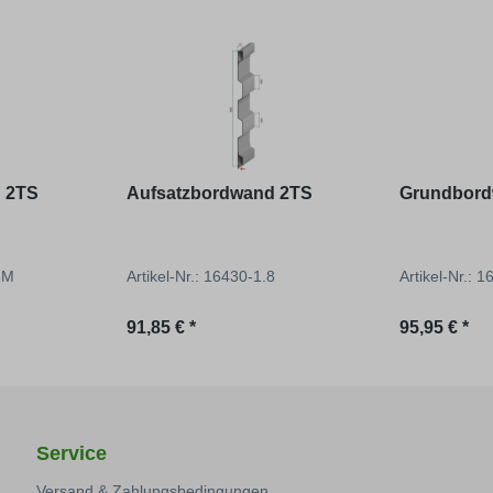
 2TS
Aufsatzbordwand 2TS
Grundbord
.8M
Artikel-Nr.: 16430-1.8
Artikel-Nr.: 
Regulärer Preis:
Regulärer P
91,85 € *
95,95 € *
Service
Versand & Zahlungsbedingungen