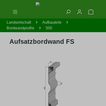
Zum Hauptinhalt springen
Warenko
Landwirtschaft
Aufbauteile
Bordwandprofile
500
Aufsatzbordwand FS
Bildergalerie überspringen