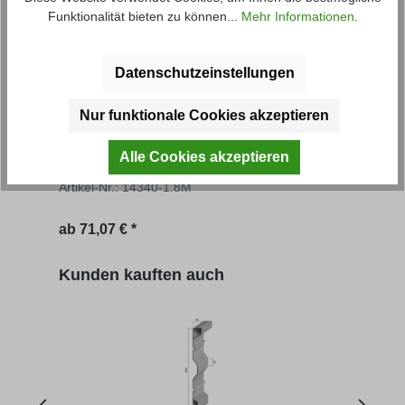
Funktionalität bieten zu können...
Mehr Informationen
.
Datenschutzeinstellungen
Nur funktionale Cookies akzeptieren
Aufsatzbordwand FS
Gru
Alle Cookies akzeptieren
Artikel-Nr.: 14340-1.8M
Artik
Regulärer Preis:
Regu
ab
71,07 € *
69,56
Produktgalerie überspringen
Kunden kauften auch