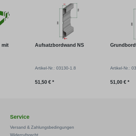
 mit
Aufsatzbordwand NS
Grundbor
Artikel-Nr.: 03130-1.8
Artikel-Nr.: 
Regulärer Preis:
Regulärer P
51,50 € *
51,00 € *
Service
Versand & Zahlungsbedingungen
Widerrufsrecht