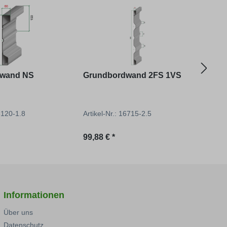
dwand NS
Grundbordwand 2FS 1VS
Auf
03120-1.8
Artikel-Nr.: 16715-2.5
Artik
reis:
Regulärer Preis:
Regu
99,88 € *
95,39
Informationen
Über uns
Datenschutz