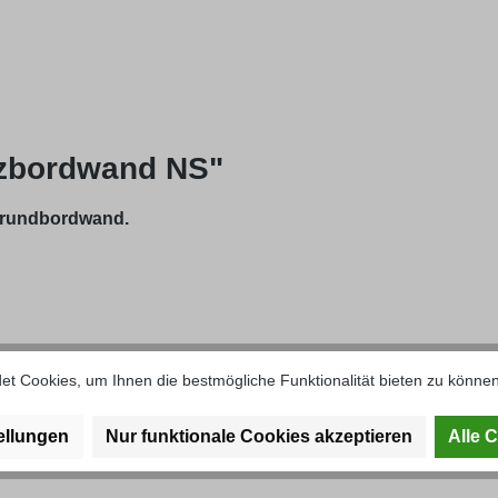
tzbordwand NS"
 Grundbordwand.
t Cookies, um Ihnen die bestmögliche Funktionalität bieten zu können
 an der Innenseite ergibt sich eine Abdichtfunktion.
ellungen
Nur funktionale Cookies akzeptieren
Alle 