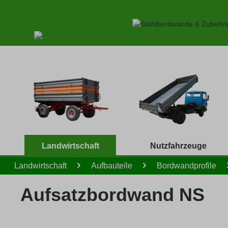
 Hauptinhalt springen
Zur Suche springen
Zur Hauptnavigation springen
Landwirtschaft
Nutzfahrzeuge
Landwirtschaft
Aufbauteile
Bordwandprofile
Aufsatzbordwand NS