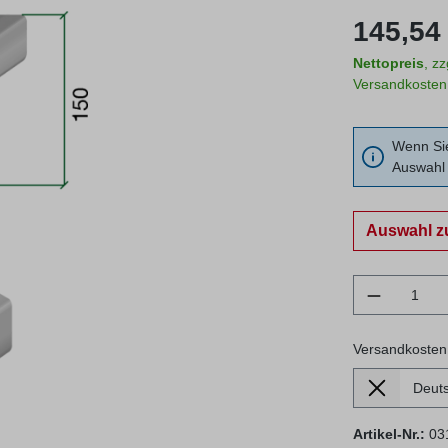
Regulärer Prei
145,54 
Nettopreis
, z
Versandkosten
Wenn Sie
Auswahl 
Auswahl z
Produkt 
Versandkosten
Lieferland
Versandkosten
Artikel-Nr.:
03