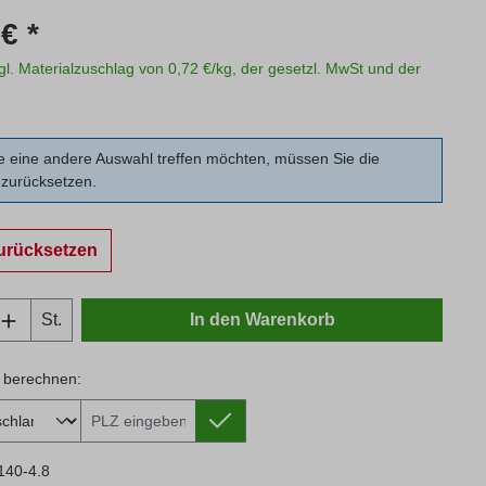
s:
€ *
zgl. Materialzuschlag von 0,72 €/kg, der gesetzl. MwSt und der
 eine andere Auswahl treffen möchten, müssen Sie die
zurücksetzen.
urücksetzen
Anzahl: Gib den gewünschten Wert ein oder
St.
In den Warenkorb
 berechnen:
 berechnen:
140-4.8