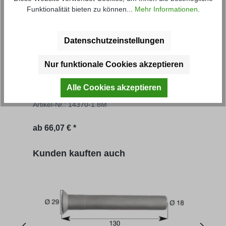
Funktionalität bieten zu können...
Mehr Informationen
.
Datenschutzeinstellungen
Nur funktionale Cookies akzeptieren
Grundbordwand FS
Gru
Alle Cookies akzeptieren
Artikel-Nr.: 14370-1.8M
Artik
Regulärer Preis:
Regu
ab
66,07 € *
69,56
Produktgalerie überspringen
Kunden kauften auch