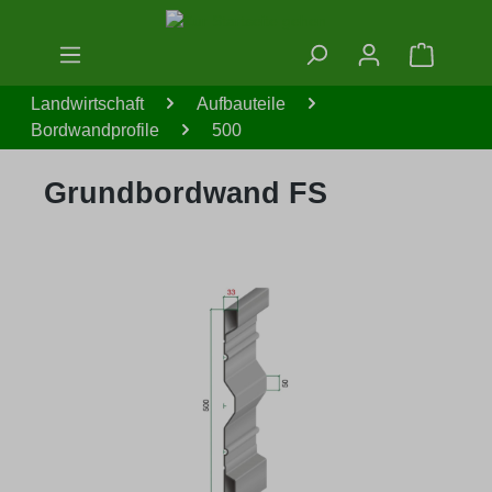
Zum Hauptinhalt springen
Warenko
Landwirtschaft
Aufbauteile
Bordwandprofile
500
Grundbordwand FS
Bildergalerie überspringen