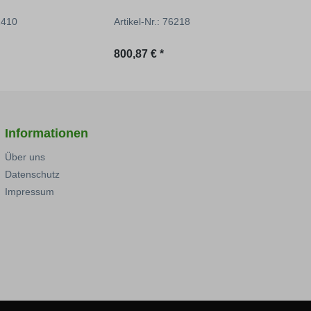
22410
Artikel-Nr.: 76218
Artik
reis:
Regulärer Preis:
Regu
800,87 € *
8,75 
Informationen
Über uns
Datenschutz
Impressum