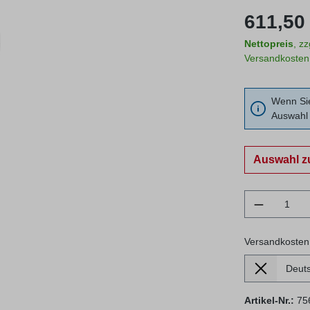
Regulärer Prei
611,50 
Nettopreis
, z
Versandkosten
Wenn Sie
Auswahl 
Auswahl z
Produkt 
Versandkosten
Lieferland
Versandkosten
Artikel-Nr.:
75