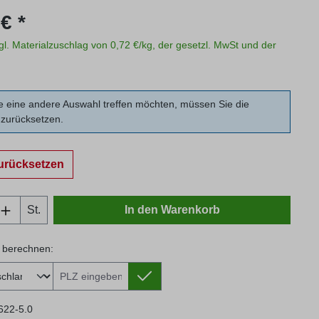
s:
€ *
zgl. Materialzuschlag von 0,72 €/kg, der gesetzl. MwSt und der
 eine andere Auswahl treffen möchten, müssen Sie die
zurücksetzen.
urücksetzen
Anzahl: Gib den gewünschten Wert ein oder
St.
In den Warenkorb
 berechnen:
 berechnen:
622-5.0