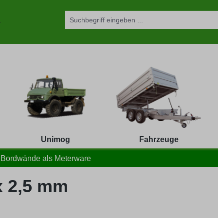
Unimog
Fahrzeuge
Bordwände als Meterware
 2,5 mm