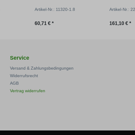
5
Artikel-Nr.: 11320-1.8
Artikel-Nr.: 
Regulärer Preis:
Regulärer P
60,71 € *
161,10 € *
Service
Versand & Zahlungsbedingungen
Widerrufsrecht
AGB
Vertrag widerrufen