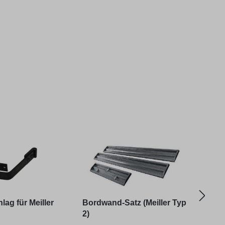
ag für Meiller
Bordwand-Satz (Meiller Typ
Endl
2)