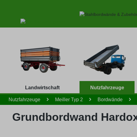
 Hauptinhalt springen
Zur Suche springen
Zur Hauptnavigation springen
Landwirtschaft
Nutzfahrzeuge
Nutzfahrzeuge
Meiller Typ 2
Bordwände
Grundbordwand Hardox