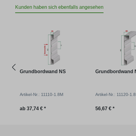
Kunden haben sich ebenfalls angesehen
Produktgalerie überspringen
Grundbordwand NS
Grundbordwand 
Artikel-Nr.: 11110-1.8M
Artikel-Nr.: 11120-1.8
Regulärer Preis:
Regulärer Preis:
ab
37,74 € *
56,67 € *