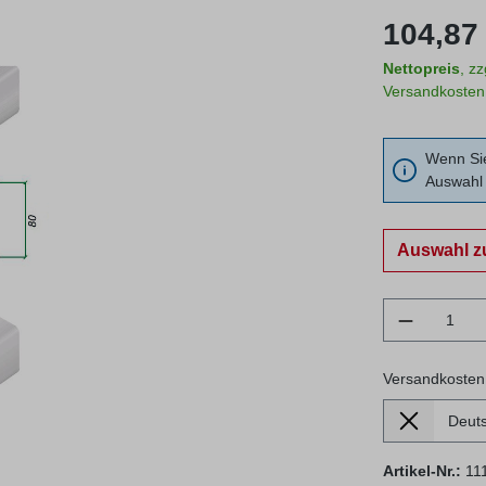
Regulärer Prei
104,87 
Nettopreis
, z
Versandkosten
Wenn Sie
Auswahl 
Auswahl z
Produkt 
Versandkosten
Lieferland
Versandkosten
Artikel-Nr.:
11