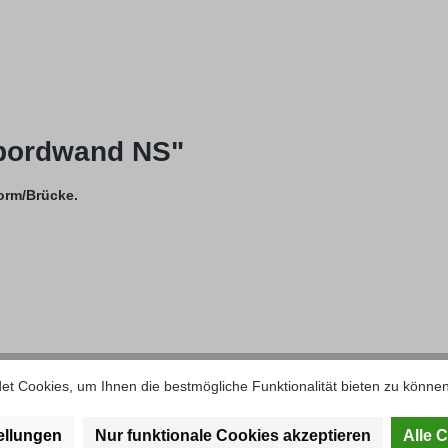
dbordwand NS"
orm/Brücke.
t Cookies, um Ihnen die bestmögliche Funktionalität bieten zu können
33 mm Blechdicke: 2 mm Dichtleiste: keine Länge: Meterware, in versc
ellungen
Nur funktionale Cookies akzeptieren
Alle 