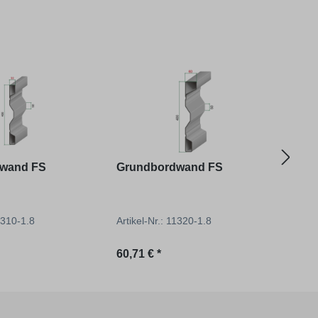
wand FS
Grundbordwand FS
Gru
11310-1.8
Artikel-Nr.: 11320-1.8
Artik
reis:
Regulärer Preis:
Regu
60,71 € *
64,06