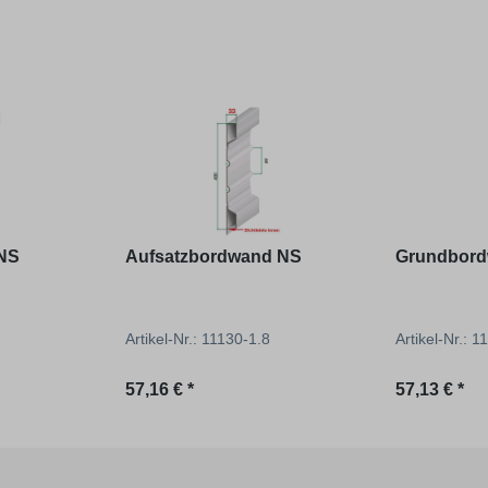
NS
Aufsatzbordwand NS
Grundbord
Artikel-Nr.: 11130-1.8
Artikel-Nr.: 
Regulärer Preis:
Regulärer P
57,16 € *
57,13 € *