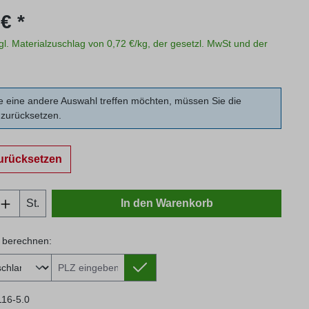
s:
€ *
zgl. Materialzuschlag von 0,72 €/kg, der gesetzl. MwSt und der
 eine andere Auswahl treffen möchten, müssen Sie die
zurücksetzen.
urücksetzen
Anzahl: Gib den gewünschten Wert ein oder
St.
In den Warenkorb
 berechnen:
 berechnen:
116-5.0