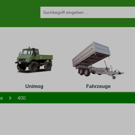
Unimog
Fahrzeuge
le
400