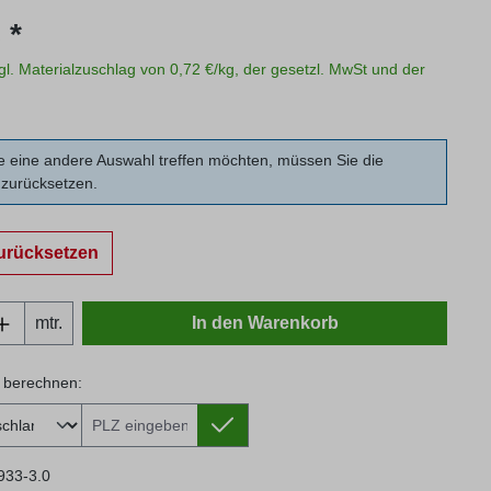
s:
 *
zgl. Materialzuschlag von 0,72 €/kg, der gesetzl. MwSt und der
 eine andere Auswahl treffen möchten, müssen Sie die
zurücksetzen.
urücksetzen
Anzahl: Gib den gewünschten Wert ein oder
mtr.
In den Warenkorb
 berechnen:
 berechnen:
933-3.0