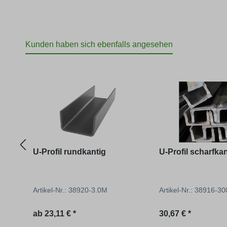
Kunden haben sich ebenfalls angesehen
Produktgalerie überspringen
U-Profil rundkantig
U-Profil scharfkan
Artikel-Nr.: 38920-3.0M
Artikel-Nr.: 38916-3
Regulärer Preis:
Regulärer Preis:
ab
23,11 € *
30,67 € *