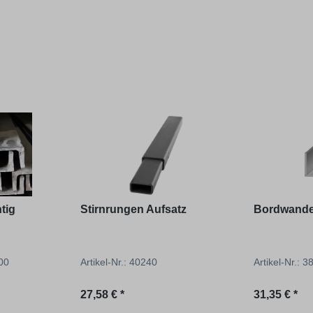
tig
Stirnrungen Aufsatz
Bordwande
000
Artikel-Nr.: 40240
Artikel-Nr.: 
Regulärer Preis:
Regulärer P
27,58 € *
31,35 € *