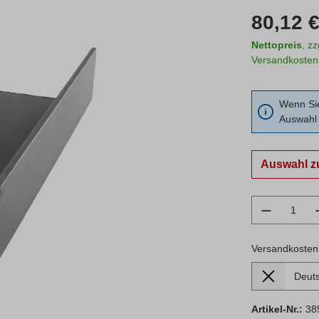
Regulärer Prei
80,12 €
Nettopreis
, z
Versandkosten
Wenn Sie
Auswahl 
Auswahl z
Produkt 
Versandkosten
Lieferland
Versandkosten
Artikel-Nr.:
38