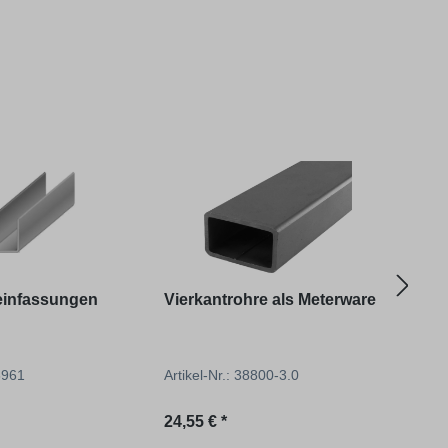
infassungen
Vierkantrohre als Meterware
Aufs
Eck
38961
Artikel-Nr.: 38800-3.0
Artik
reis:
Regulärer Preis:
Regu
24,55 € *
546,