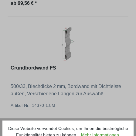
Regulärer Preis:
ab
69,56 € *
Grundbordwand FS
500/33, Blechdicke 2 mm, Bordwand mit Dichtleiste
außen, Verschiedene Längen zur Auswahl!
Artikel-Nr.: 14370-1.8M
Regulärer Preis:
ab
66,07 € *
Diese Website verwendet Cookies, um Ihnen die bestmögliche
Funktionalität bieten zu können...
Mehr Informationen
.