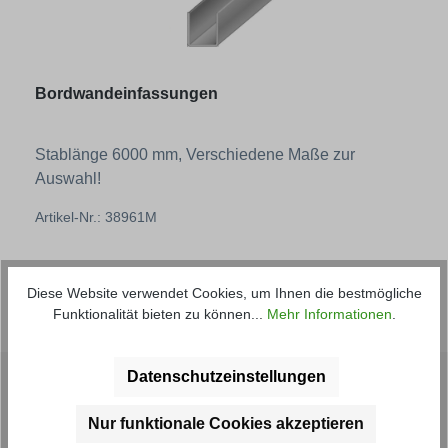
Bordwandeinfassungen
Stablänge 6000 mm, Verschiedene Maße zur
Auswahl!
Artikel-Nr.: 38961M
Regulärer Preis:
ab
31,35 € *
Diese Website verwendet Cookies, um Ihnen die bestmögliche
Funktionalität bieten zu können...
Mehr Informationen
.
Datenschutzeinstellungen
Kontakt
Nur funktionale Cookies akzeptieren
Telefonische Unterstützung und Beratung unter: