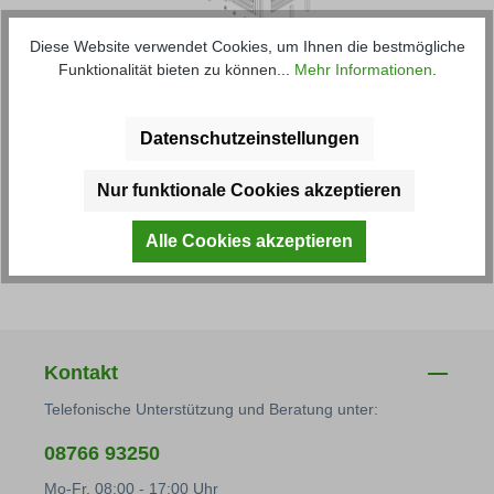
Umrüstsatz für HW 80
Diese Website verwendet Cookies, um Ihnen die bestmögliche
Funktionalität bieten zu können...
Mehr Informationen
.
Verschiedene Eigenschaften und Höhen zur
Auswahl!
Datenschutzeinstellungen
Artikel-Nr.: 77001M
Nur funktionale Cookies akzeptieren
Alle Cookies akzeptieren
Regulärer Preis:
ab
1.847,19 € *
Kontakt
Telefonische Unterstützung und Beratung unter:
08766 93250
Mo-Fr, 08:00 - 17:00 Uhr