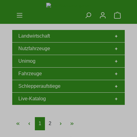
Zum Hauptinhalt springen
Warenko
Landwirtschaft
Nutzfahrzeuge
Unimog
Fahrzeuge
Schlepperaufstiege
Live-Katalog
Seite
Seite
1
2