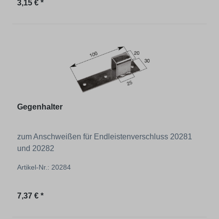
Regulärer Preis:
3,15 € *
Gegenhalter
zum Anschweißen für Endleistenverschluss 20281
und 20282
Artikel-Nr.: 20284
Regulärer Preis:
7,37 € *