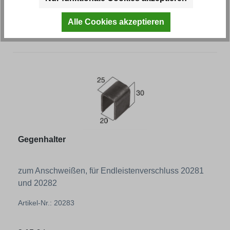
Alle Cookies akzeptieren
Regulärer Preis:
2,70 € *
Gegenhalter
zum Anschweißen, für Endleistenverschluss 20281
und 20282
Artikel-Nr.: 20283