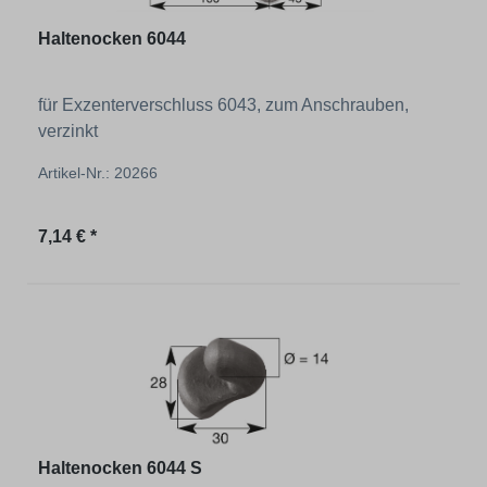
Haltenocken 6044
für Exzenterverschluss 6043, zum Anschrauben,
verzinkt
Artikel-Nr.: 20266
Regulärer Preis:
7,14 € *
Haltenocken 6044 S