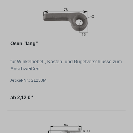
Ösen "lang"
für Winkelhebel-, Kasten- und Bügelverschlüsse zum
Anschweißen
Artikel-Nr.: 21230M
Regulärer Preis:
ab
2,12 € *