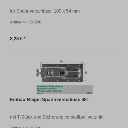
für Spannverschluss, 100 x 54 mm
Artikel-Nr.: 20288
Regulärer Preis:
8,28 € *
Einbau-Riegel-Spannverschluss 681
mit T-Stück und Sicherung,verstellbar, verzinkt
Artikel-Nr.: 20299