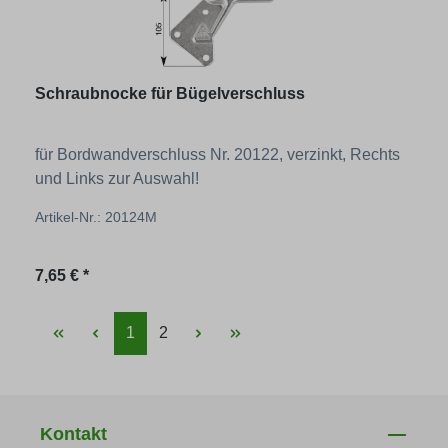
Schraubnocke für Bügelverschluss
für Bordwandverschluss Nr. 20122, verzinkt, Rechts
und Links zur Auswahl!
Artikel-Nr.: 20124M
Regulärer Preis:
7,65 € *
Seite
Seite
1
2
Kontakt