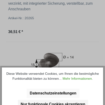
verzinkt, mit integrierter Sicherung, verstellbar, zum
Anschrauben
Artikel-Nr.: 20265
Regulärer Preis:
36,51 € *
Diese Website verwendet Cookies, um Ihnen die bestmögliche
Funktionalität bieten zu können...
Mehr Informationen
.
Gegenhalter
Datenschutzeinstellungen
Haltenocke zum Anschweißen
Nur funktionale Cookies akzeptieren
Artikel-Nr.: 20293