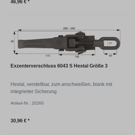
Regulärer Preis:
46,96 € *
Exzenterverschluss 6043 S Hestal Größe 3
Hestal, verstellbar, zum anschweißen, blank mit
integrierter Sicherung
Artikel-Nr.: 20260
Regulärer Preis:
30,96 € *