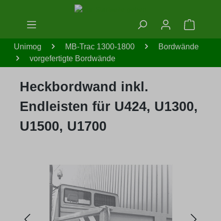
Zum Hauptinhalt springen
Warenko
Unimog
MB-Trac 1300-1800
Bordwände
vorgefertigte Bordwände
Heckbordwand inkl.
Endleisten für U424, U1300,
U1500, U1700
Bildergalerie überspringen