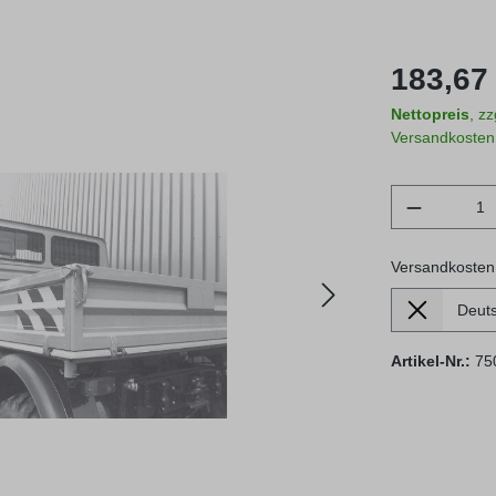
Regulärer Prei
183,67 
Nettopreis
, z
Versandkosten
Produkt 
Versandkosten
Lieferland
Versandkosten
Artikel-Nr.:
75