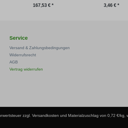
Regulärer Preis:
Regulärer P
167,53 € *
3,46 € *
Service
Versand & Zahlungsbedingungen
Widerrufsrecht
AGB
Vertrag widerrufen
ehrwertsteuer zzgl.
Versandkosten
und Materialzuschlag von 0,72 €/kg,