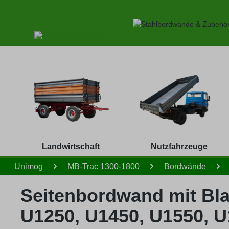
 Hauptinhalt springen
Zur Suche springen
Zur Hauptnavigation springen
Landwirtschaft
Nutzfahrzeuge
Unimog
MB-Trac 1300-1800
Bordwände
Seitenbordwand mit Bla
U1250, U1450, U1550, 