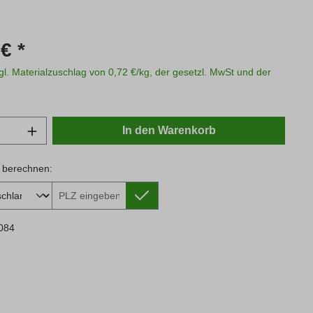
s:
€ *
zgl. Materialzuschlag von 0,72 €/kg, der gesetzl. MwSt und der
Anzahl: Gib den gewünschten Wert ein oder
In den Warenkorb
 berechnen:
 berechnen:
084