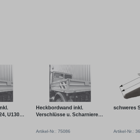
nkl.
Heckbordwand inkl.
schweres S
24, U1300,
Verschlüsse u. Scharniere
für U1250, U1450, U1550,
U1650
Artikel-Nr.: 75086
Artikel-Nr.: 