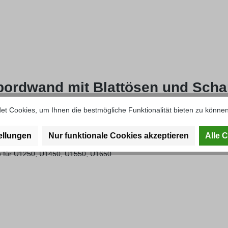
bordwand mit Blattösen und Schar
t Cookies, um Ihnen die bestmögliche Funktionalität bieten zu können
ellungen
Nur funktionale Cookies akzeptieren
Alle 
se für U1250, U1450, U1550, U1650