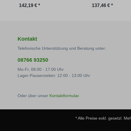
Regulärer Preis:
Regulärer Preis:
142,19 € *
137,46 € *
Kontakt
Telefonische Unterstützung und Beratung unter:
08766 93250
Mo-Fr, 08:00 - 17:00 Uhr
Lager-Pausenzeiten: 12:00 - 13:00 Uhr
Oder über unser
Kontaktformular
.
* Alle Preise exkl. gesetzl. M