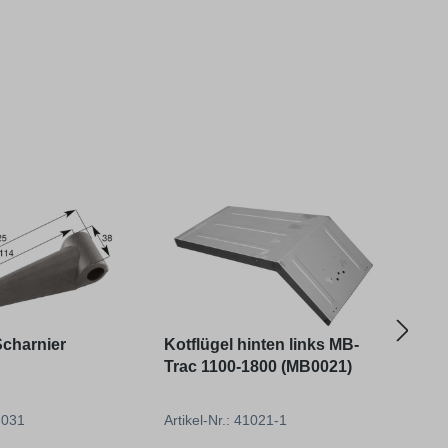
charnier
Kotflügel hinten links MB-
Heck
Trac 1100-1800 (MB0021)
Vers
für 
U17
36031
Artikel-Nr.: 41021-1
Artik