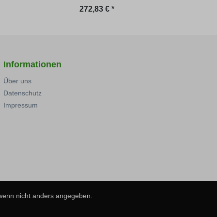
reis:
Regulärer Preis:
Regu
272,83 € *
248,
Informationen
Über uns
Datenschutz
Impressum
 wenn nicht anders angegeben.