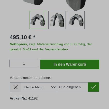
Regulärer Preis:
495,10 € *
Nettopreis
, zzgl. Materialzuschlag von 0,72 €/kg, der
gesetzl. MwSt und der Versandkosten
Produkt Anzahl: Gib den gewünschten Wert
In den Warenkorb
Versandkosten berechnen:
Lieferland
Versandkosten berechnen:
Artikel-Nr.:
41192