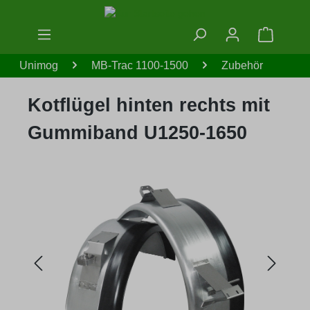
Zum Hauptinhalt springen
Warenko
Unimog
MB-Trac 1100-1500
Zubehör
Kotflügel hinten rechts mit
Gummiband U1250-1650
Bildergalerie überspringen