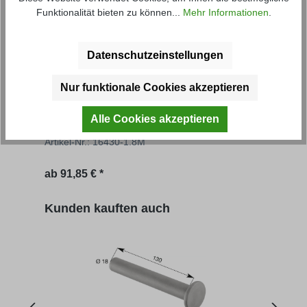
Funktionalität bieten zu können...
Mehr Informationen
.
Datenschutzeinstellungen
Nur funktionale Cookies akzeptieren
Aufsatzbordwand 2TS
Auf
Alle Cookies akzeptieren
Artikel-Nr.: 16430-1.8M
Artik
Regulärer Preis:
Regu
ab
91,85 € *
95,39
Produktgalerie überspringen
Kunden kauften auch