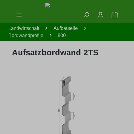
Zum Hauptinhalt springen
Warenko
Landwirtschaft
Aufbauteile
Bordwandprofile
800
Aufsatzbordwand 2TS
Bildergalerie überspringen