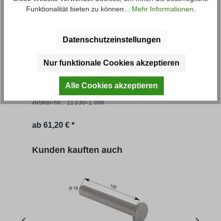
Funktionalität bieten zu können...
Mehr Informationen
.
Datenschutzeinstellungen
Nur funktionale Cookies akzeptieren
Aufsatzbordwand FS
Auf
Alle Cookies akzeptieren
Artikel-Nr.: 11330-1.8M
Artik
Regulärer Preis:
Regu
ab
61,20 € *
64,77
Produktgalerie überspringen
Kunden kauften auch