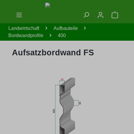
Zum Hauptinhalt springen
Warenko
Landwirtschaft
Aufbauteile
Bordwandprofile
400
Aufsatzbordwand FS
Bildergalerie überspringen