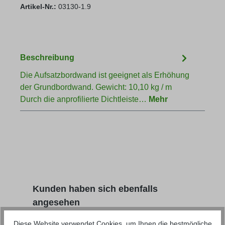
Artikel-Nr.:
03130-1.9
Beschreibung
Die Aufsatzbordwand ist geeignet als Erhöhung
der Grundbordwand. Gewicht: 10,10 kg / m
Durch die anprofilierte Dichtleiste…
Mehr
Produktgalerie überspringen
Kunden haben sich ebenfalls
angesehen
Diese Website verwendet Cookies, um Ihnen die bestmögliche