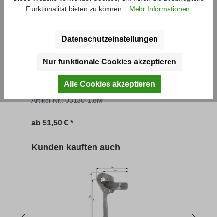
Funktionalität bieten zu können...
Mehr Informationen
.
Datenschutzeinstellungen
Nur funktionale Cookies akzeptieren
Aufsatzbordwand NS
Aufs
Alle Cookies akzeptieren
Artikel-Nr.: 03130-1.8M
Artik
Regulärer Preis:
Regu
ab
51,50 € *
546,
Produktgalerie überspringen
Kunden kauften auch