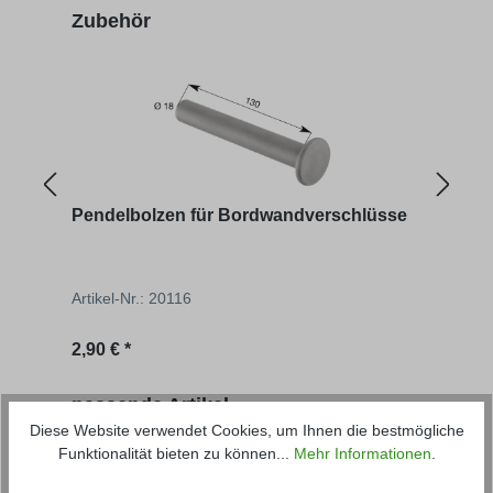
Produktgalerie überspringen
Zubehör
Pendelbolzen für Bordwandverschlüsse
Schr
Artikel-Nr.: 20116
Artik
Regulärer Preis:
2,90 € *
7,65 
Produktgalerie überspringen
passende Artikel
Diese Website verwendet Cookies, um Ihnen die bestmögliche
Funktionalität bieten zu können...
Mehr Informationen
.