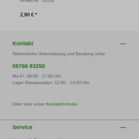
Artikel-Nr.: 20116
Artik
Regulärer Preis:
Regu
2,90 € *
1,28 
Kontakt
Telefonische Unterstützung und Beratung unter:
08766 93250
Mo-Fr, 08:00 - 17:00 Uhr
Lager-Pausenzeiten: 12:00 - 13:00 Uhr
Oder über unser
Kontaktformular
.
Service