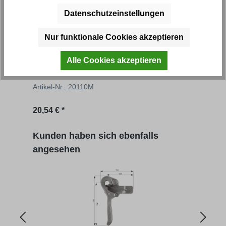
Datenschutzeinstellungen
Nur funktionale Cookies akzeptieren
Bordwandverschluss, Bügelverschluss
Bord
Alle Cookies akzeptieren
Artikel-Nr.: 20110M
Artik
20,54 € *
15,51
Produktgalerie überspringen
Kunden haben sich ebenfalls
angesehen