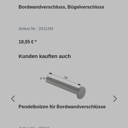
Bordwandverschluss, Bügelverschluss
Pend
Artikel-Nr.: 20112M
Artik
Regulärer Preis:
Regu
18,05 € *
2,90 
Produktgalerie überspringen
Kunden kauften auch
Pendelbolzen für Bordwandverschlüsse
Sich
Bor