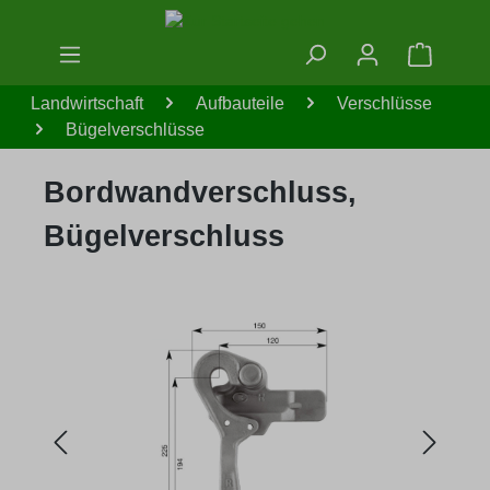
Zum Hauptinhalt springen
Warenko
Landwirtschaft
Aufbauteile
Verschlüsse
Bügelverschlüsse
Bordwandverschluss,
Bügelverschluss
Bildergalerie überspringen