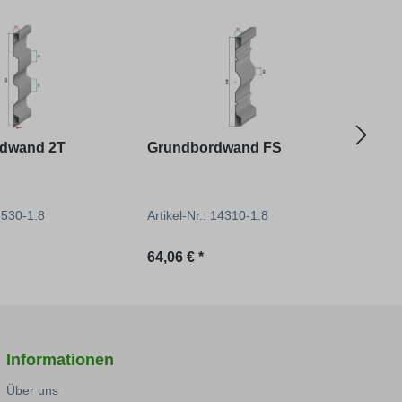
rdwand 2T
Grundbordwand FS
Gru
Eck
15530-1.8
Artikel-Nr.: 14310-1.8
Artik
reis:
Regulärer Preis:
Regu
64,06 € *
509,
Informationen
Über uns