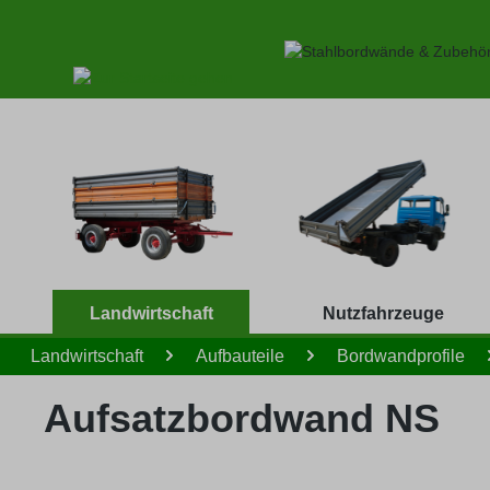
 Hauptinhalt springen
Zur Suche springen
Zur Hauptnavigation springen
Landwirtschaft
Nutzfahrzeuge
Landwirtschaft
Aufbauteile
Bordwandprofile
Aufsatzbordwand NS