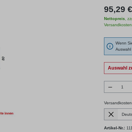
Regulärer Prei
95,29 €
Nettopreis
, z
Versandkosten
Wenn Sie
Auswahl 
Auswahl z
Produkt 
Versandkosten
Lieferland
Versandkosten
Artikel-Nr.:
11