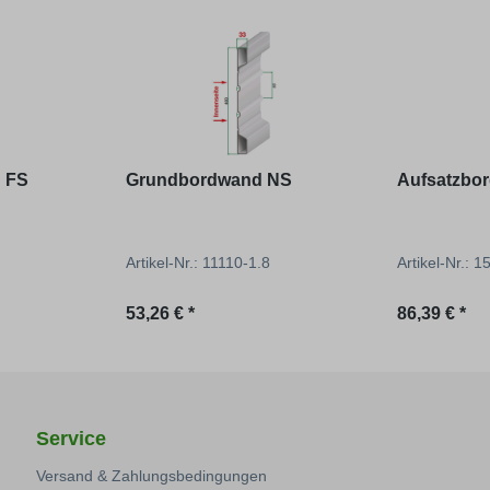
 FS
Grundbordwand NS
Aufsatzbo
Artikel-Nr.: 11110-1.8
Artikel-Nr.: 
Regulärer Preis:
Regulärer P
53,26 € *
86,39 € *
Service
Versand & Zahlungsbedingungen