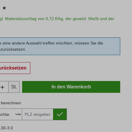
s:
 *
zgl. Materialzuschlag von 0,72 €/kg, der gesetzl. MwSt und der
 eine andere Auswahl treffen möchten, müssen Sie die
zurücksetzen.
urücksetzen
Anzahl: Gib den gewünschten Wert ein oder
St.
In den Warenkorb
 berechnen:
 berechnen:
130-3.0