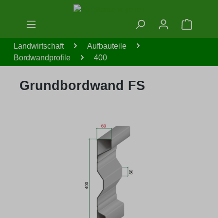
Zum Hauptinhalt springen
Warenko
Landwirtschaft
Aufbauteile
Bordwandprofile
400
Grundbordwand FS
Bildergalerie überspringen