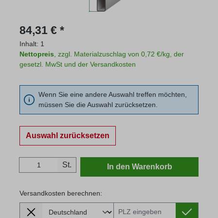
Regulärer Preis:
84,31 € *
Inhalt:
1
Nettopreis
, zzgl. Materialzuschlag von 0,72 €/kg, der
gesetzl. MwSt und der Versandkosten
Wenn Sie eine andere Auswahl treffen möchten,
müssen Sie die Auswahl zurücksetzen.
Auswahl zurücksetzen
Produkt Anzahl: Gib den gewünschten Wert
St.
In den Warenkorb
Versandkosten berechnen:
Lieferland
Versandkosten berechnen: