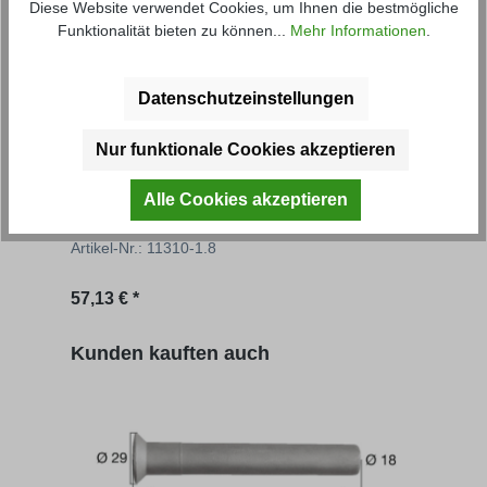
Diese Website verwendet Cookies, um Ihnen die bestmögliche
Funktionalität bieten zu können...
Mehr Informationen
.
Datenschutzeinstellungen
Nur funktionale Cookies akzeptieren
Grundbordwand FS
Gru
Alle Cookies akzeptieren
Artikel-Nr.: 11310-1.8
Artik
Regulärer Preis:
Regu
57,13 € *
ab
6
Produktgalerie überspringen
Kunden kauften auch