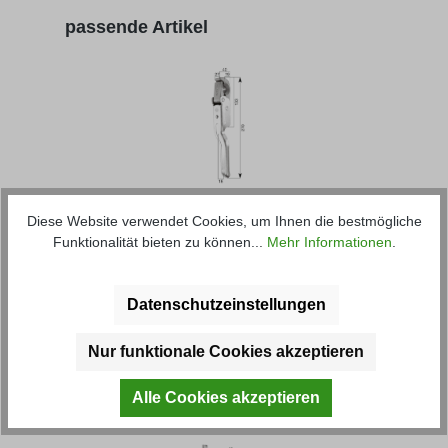
Produktgalerie überspringen
passende Artikel
Schnellverschluss 664 N
Diese Website verwendet Cookies, um Ihnen die bestmögliche
Funktionalität bieten zu können...
Mehr Informationen
.
Artikel-Nr.: 20424M
Datenschutzeinstellungen
26,42 € *
Nur funktionale Cookies akzeptieren
Produktgalerie überspringen
Kunden haben sich ebenfalls
Alle Cookies akzeptieren
angesehen