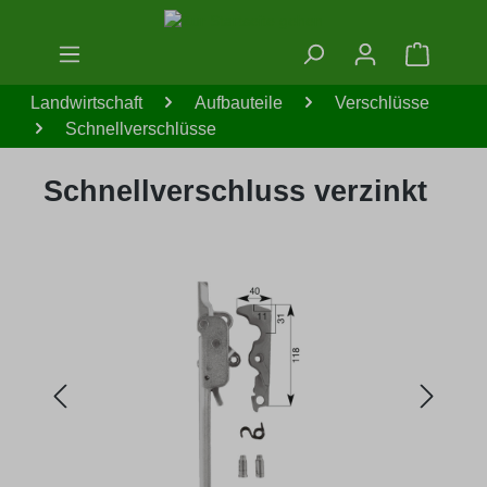
Zum Hauptinhalt springen
Warenko
Landwirtschaft
Aufbauteile
Verschlüsse
Schnellverschlüsse
Schnellverschluss verzinkt
Bildergalerie überspringen