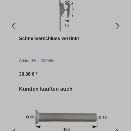
Schnellverschluss verzinkt
Schn
Artikel-Nr.: 20434M
Artik
Regulärer Preis:
Regu
30,36 € *
26,42
Produktgalerie überspringen
Kunden kauften auch