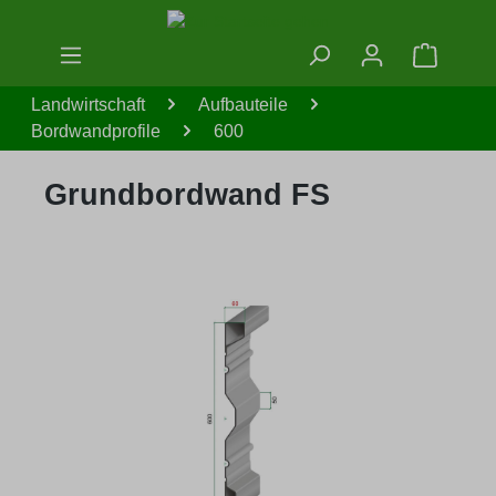
Zum Hauptinhalt springen
Warenko
Landwirtschaft
Aufbauteile
Bordwandprofile
600
Grundbordwand FS
Bildergalerie überspringen