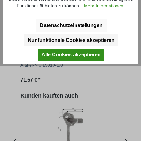
Funktionalität bieten zu können...
Mehr Informationen
.
Datenschutzeinstellungen
Nur funktionale Cookies akzeptieren
Grundbordwand FS
Gru
Alle Cookies akzeptieren
Artikel-Nr.: 15310-1.8
Artik
Regulärer Preis:
Regu
71,57 € *
69,56
Produktgalerie überspringen
Kunden kauften auch