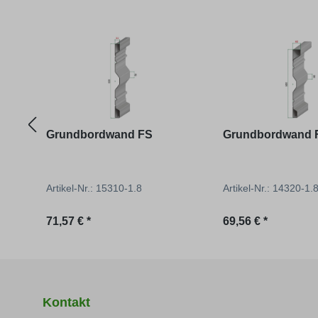
Produktgalerie überspringen
Grundbordwand FS
Grundbordwand 
Artikel-Nr.: 15310-1.8
Artikel-Nr.: 14320-1.
Regulärer Preis:
Regulärer Preis:
71,57 € *
69,56 € *
Kontakt