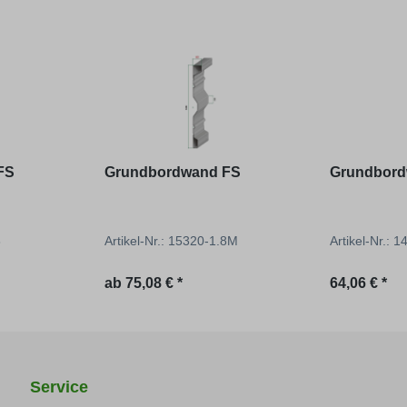
FS
Grundbordwand FS
Grundbord
8
Artikel-Nr.: 15320-1.8M
Artikel-Nr.: 
Regulärer Preis:
Regulärer P
ab
75,08 € *
64,06 € *
Service