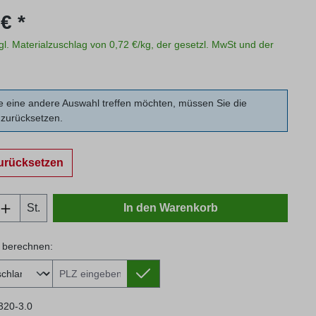
s:
€ *
zgl. Materialzuschlag von 0,72 €/kg, der gesetzl. MwSt und der
 eine andere Auswahl treffen möchten, müssen Sie die
zurücksetzen.
urücksetzen
Anzahl: Gib den gewünschten Wert ein oder
St.
In den Warenkorb
 berechnen:
 berechnen:
320-3.0