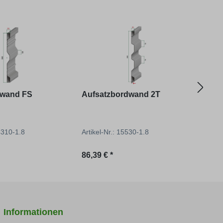
wand FS
Aufsatzbordwand 2T
Endl
14310-1.8
Artikel-Nr.: 15530-1.8
Artik
reis:
Regulärer Preis:
Regu
86,39 € *
8,75 
Informationen