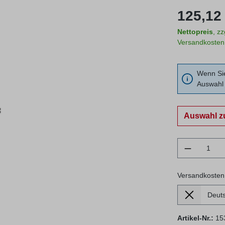
Regulärer Prei
125,12 
Nettopreis
, z
Versandkosten
Wenn Sie
Auswahl 
Auswahl z
Produkt 
Versandkosten
Lieferland
Versandkosten
Artikel-Nr.:
15