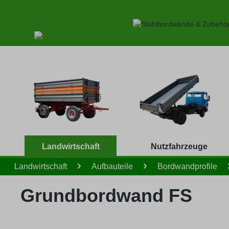
 Hauptinhalt springen
Zur Suche springen
Zur Hauptnavigation springen
Landwirtschaft
Nutzfahrzeuge
Landwirtschaft
Aufbauteile
Bordwandprofile
Grundbordwand FS