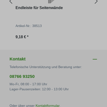
Endleiste für Seitenwände
Pend
Artikel-Nr.: 38513
Artik
Regulärer Preis:
Regu
9,18 € *
2,90 
Kontakt
Telefonische Unterstützung und Beratung unter:
08766 93250
Mo-Fr, 08:00 - 17:00 Uhr
Lager-Pausenzeiten: 12:00 - 13:00 Uhr
Oder über unser
Kontaktformular
.