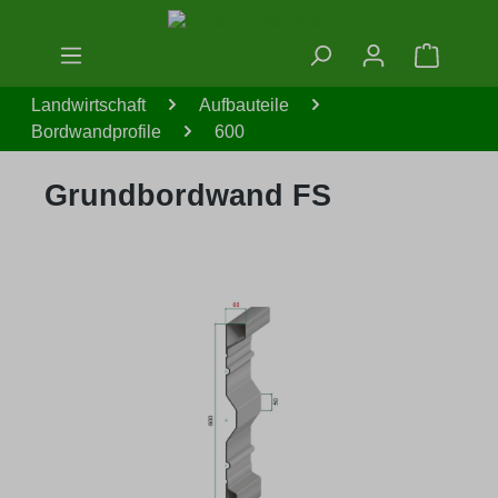
Zum Hauptinhalt springen
Warenko
Landwirtschaft
Aufbauteile
Bordwandprofile
600
Grundbordwand FS
Bildergalerie überspringen