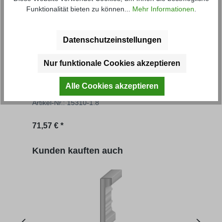
Funktionalität bieten zu können...
Mehr Informationen
.
Datenschutzeinstellungen
Nur funktionale Cookies akzeptieren
Grundbordwand FS
Gru
Alle Cookies akzeptieren
Artikel-Nr.: 15310-1.8
Artik
Regulärer Preis:
Regu
71,57 € *
69,56
Produktgalerie überspringen
Kunden kauften auch