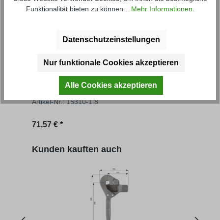
Funktionalität bieten zu können...
Mehr Informationen
.
Datenschutzeinstellungen
Nur funktionale Cookies akzeptieren
Grundbordwand FS
Gru
Alle Cookies akzeptieren
Artikel-Nr.: 15310-1.8
Artik
Regulärer Preis:
Regu
71,57 € *
69,56
Produktgalerie überspringen
Kunden kauften auch