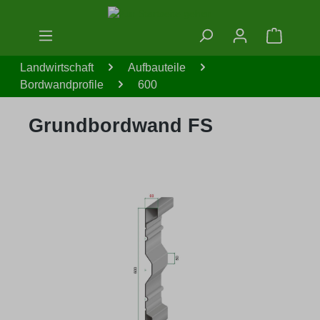
Zum Hauptinhalt springen
Warenko
Landwirtschaft
Aufbauteile
Bordwandprofile
600
Grundbordwand FS
Bildergalerie überspringen