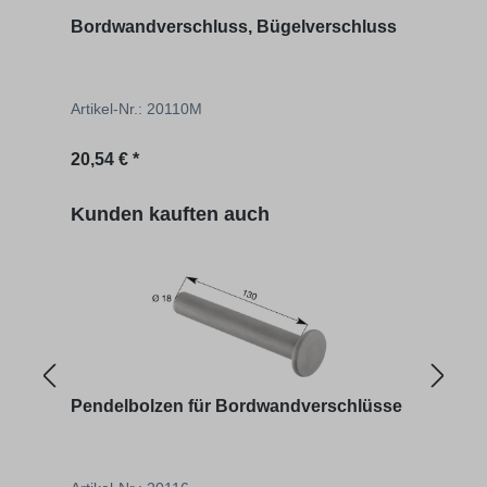
Bordwandverschluss, Bügelverschluss
Bord
Artikel-Nr.: 20110M
Artik
Regulärer Preis:
Regu
20,54 € *
18,05
Produktgalerie überspringen
Kunden kauften auch
Pendelbolzen für Bordwandverschlüsse
Schn