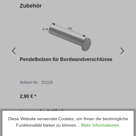
Produktgalerie überspringen
Zubehör
Pendelbolzen für Bordwandverschlüsse
Schr
Artikel-Nr.: 20116
Artik
Regulärer Preis:
2,90 € *
7,65 
Produktgalerie überspringen
passende Artikel
Diese Website verwendet Cookies, um Ihnen die bestmögliche
Funktionalität bieten zu können...
Mehr Informationen
.