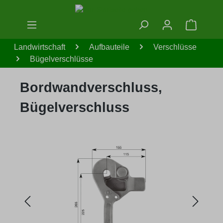
Zum Hauptinhalt springen
Warenko
Landwirtschaft
Aufbauteile
Verschlüsse
Bügelverschlüsse
Bordwandverschluss,
Bügelverschluss
Bildergalerie überspringen