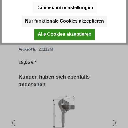
Datenschutzeinstellungen
Nur funktionale Cookies akzeptieren
Bordwandverschluss, Bügelverschluss
Bord
Alle Cookies akzeptieren
Artikel-Nr.: 20112M
Artik
18,05 € *
16,37
Produktgalerie überspringen
Kunden haben sich ebenfalls
angesehen