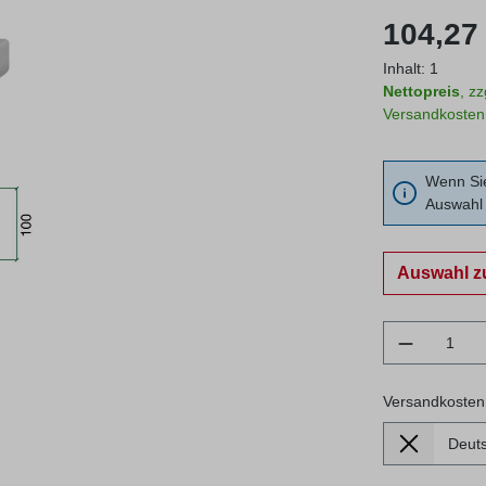
Regulärer Prei
104,27 
Inhalt:
1
Nettopreis
, z
Versandkosten
Wenn Sie
Auswahl 
Auswahl z
Produkt 
Versandkosten
Lieferland
Versandkosten