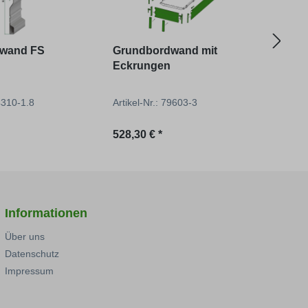
wand FS
Grundbordwand mit
Gru
Eckrungen
14310-1.8
Artikel-Nr.: 79603-3
Artik
reis:
Regulärer Preis:
Regu
528,30 € *
56,67
Informationen
Über uns
Datenschutz
Impressum