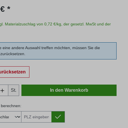
s:
€ *
zgl. Materialzuschlag von 0,72 €/kg, der gesetzl. MwSt und der
 eine andere Auswahl treffen möchten, müssen Sie die
zurücksetzen.
urücksetzen
Anzahl: Gib den gewünschten Wert ein oder
St.
In den Warenkorb
 berechnen:
 berechnen: