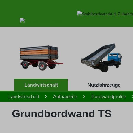
 Hauptinhalt springen
Zur Suche springen
Zur Hauptnavigation springen
Landwirtschaft
Nutzfahrzeuge
Landwirtschaft
Aufbauteile
Bordwandprofile
Grundbordwand TS