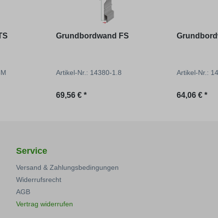
TS
Grundbordwand FS
Grundbord
.8M
Artikel-Nr.: 14380-1.8
Artikel-Nr.: 
Regulärer Preis:
Regulärer P
69,56 € *
64,06 € *
Service
Versand & Zahlungsbedingungen
Widerrufsrecht
AGB
Vertrag widerrufen