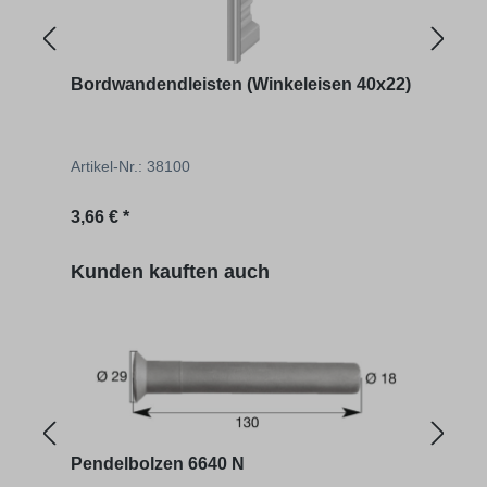
Bordwandendleisten (Winkeleisen 40x22)
Endl
Artikel-Nr.: 38100
Artik
Regulärer Preis:
Regu
3,66 € *
ab
8
Produktgalerie überspringen
Kunden kauften auch
Pendelbolzen 6640 N
Pend