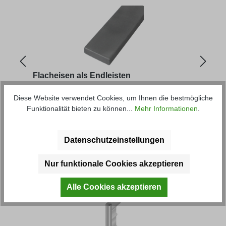
Flacheisen als Endleisten
Eins
Diese Website verwendet Cookies, um Ihnen die bestmögliche
Funktionalität bieten zu können...
Mehr Informationen
.
Artikel-Nr.: 38403-3.0M
Artik
ab
6,10 € *
ab
0
Datenschutzeinstellungen
Produktgalerie überspringen
Kunden haben sich ebenfalls
Nur funktionale Cookies akzeptieren
angesehen
Alle Cookies akzeptieren