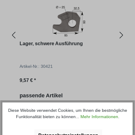
Lager, schwere Ausführung
Scha
Aus
Artikel-Nr.: 30421
Artik
Regulärer Preis:
9,57 € *
ab
2
Produktgalerie überspringen
passende Artikel
Diese Website verwendet Cookies, um Ihnen die bestmögliche
Funktionalität bieten zu können...
Mehr Informationen
.