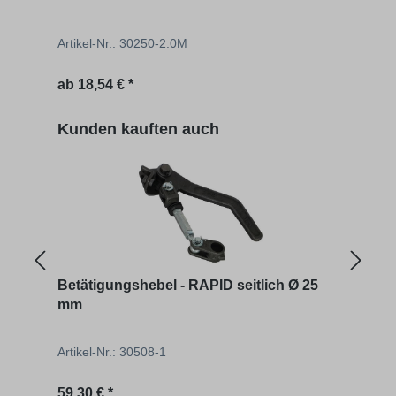
Artikel-Nr.: 30250-2.0M
Artik
Regulärer Preis:
Regu
ab
18,54 € *
528,
Produktgalerie überspringen
Kunden kauften auch
Betätigungshebel - RAPID seitlich Ø 25
Halt
mm
Artikel-Nr.: 30508-1
Artik
Regulärer Preis:
Regu
59,30 € *
9,95 