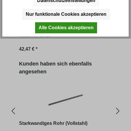
Datenschutzeinstellungen
Zentralverriegelungseinheit
Nur funktionale Cookies akzeptieren
Alle Cookies akzeptieren
Artikel-Nr.: 30420
Regulärer Preis:
42,47 € *
Produktgalerie überspringen
Kunden haben sich ebenfalls
angesehen
Starkwandiges Rohr (Vollstahl)
Gru