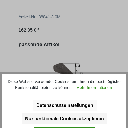
Artikel-Nr.: 38841-3.0M
Artik
162,35 € *
ab
3
Produktgalerie überspringen
passende Artikel
Diese Website verwendet Cookies, um Ihnen die bestmögliche
Funktionalität bieten zu können...
Mehr Informationen
.
Lager
Zent
Datenschutzeinstellungen
Artikel-Nr.: 30112
Artik
Nur funktionale Cookies akzeptieren