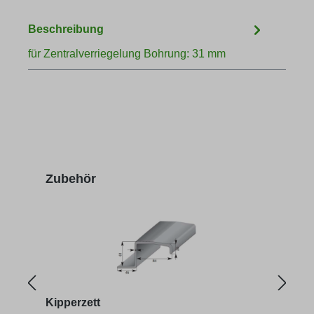
Beschreibung
für Zentralverriegelung Bohrung: 31 mm
Produktgalerie überspringen
Zubehör
Kipperzett
Star