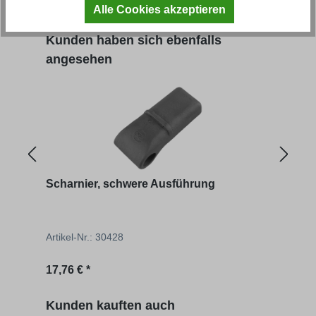
Regulärer Preis:
Regu
3,38 € *
20,81
Alle Cookies akzeptieren
Produktgalerie überspringen
Kunden haben sich ebenfalls
angesehen
Scharnier, schwere Ausführung
Lag
Artikel-Nr.: 30428
Artik
Regulärer Preis:
Regu
17,76 € *
3,38 
Produktgalerie überspringen
Kunden kauften auch