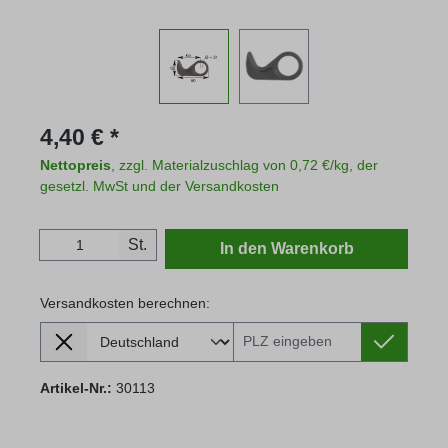
Regulärer Preis:
4,40 € *
Nettopreis
, zzgl. Materialzuschlag von 0,72 €/kg, der
gesetzl. MwSt und der Versandkosten
Produkt Anzahl: Gib den gewünschten Wert
St.
In den Warenkorb
Versandkosten berechnen:
Lieferland
Versandkosten berechnen:
Artikel-Nr.:
30113