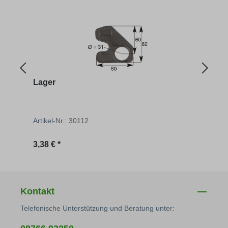
Lager
Pend
Artikel-Nr.: 30112
Artik
Regulärer Preis:
Regu
3,38 € *
2,90 
Kontakt
Telefonische Unterstützung und Beratung unter: