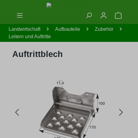
Zum Hauptinhalt springen
Warenko
Landwirtschaft
Aufbauteile
Zubehör
Leitern und Auftritte
Auftrittblech
Bildergalerie überspringen