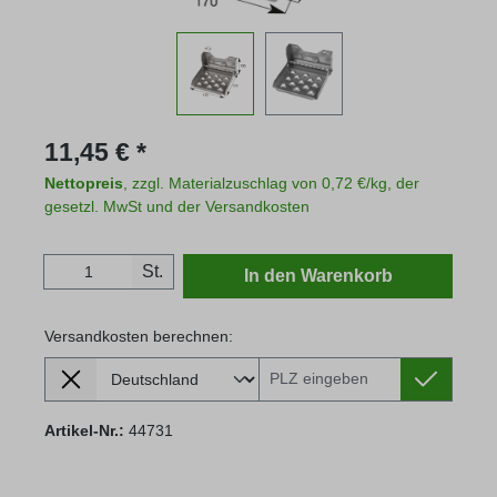
Regulärer Preis:
11,45 € *
Nettopreis
, zzgl. Materialzuschlag von 0,72 €/kg, der
gesetzl. MwSt und der Versandkosten
Produkt Anzahl: Gib den gewünschten Wert
St.
In den Warenkorb
Versandkosten berechnen:
Lieferland
Versandkosten berechnen:
Artikel-Nr.:
44731