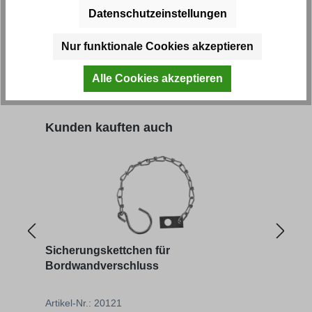
Auftritt
Klapp
Datenschutzeinstellungen
Nur funktionale Cookies akzeptieren
Artikel-Nr.: 44715
Artik
Alle Cookies akzeptieren
Regulärer Preis:
Regu
26,95 € *
49,80
Produktgalerie überspringen
Kunden kauften auch
Sicherungskettchen für
Pend
Bordwandverschluss
Artikel-Nr.: 20121
Artik