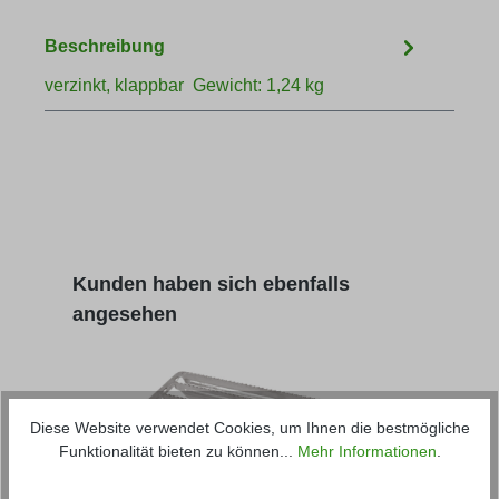
Beschreibung
verzinkt, klappbar Gewicht: 1,24 kg
Produktgalerie überspringen
Kunden haben sich ebenfalls
angesehen
Diese Website verwendet Cookies, um Ihnen die bestmögliche
Funktionalität bieten zu können...
Mehr Informationen
.