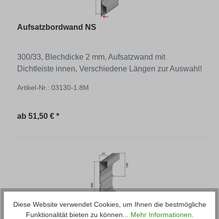
Aufsatzbordwand NS
300/33, Blechdicke 2 mm, Aufsatzwand mit
Dichtleiste innen, Verschiedene Längen zur Auswahl!
Artikel-Nr.: 03130-1.8M
Regulärer Preis:
ab
51,50 € *
Diese Website verwendet Cookies, um Ihnen die bestmögliche
Funktionalität bieten zu können...
Mehr Informationen
.