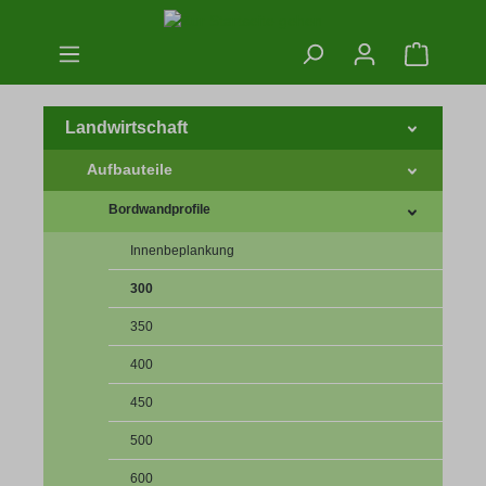
Zum Hauptinhalt springen
Warenko
Landwirtschaft
Aufbauteile
Bordwandprofile
Innenbeplankung
300
350
400
450
500
600