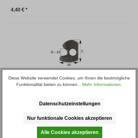
Regulärer Preis:
4,40 € *
Lager
Diese Website verwendet Cookies, um Ihnen die bestmögliche
Funktionalität bieten zu können...
Mehr Informationen
.
für Zentralverriegelung, Bohrung 23 mm
Datenschutzeinstellungen
Artikel-Nr.: 30321
Nur funktionale Cookies akzeptieren
Regulärer Preis:
4,64 € *
Alle Cookies akzeptieren