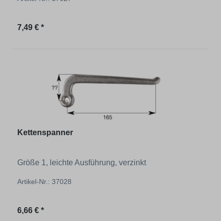
Regulärer Preis:
7,49 € *
Kettenspanner
Größe 1, leichte Ausführung, verzinkt
Artikel-Nr.: 37028
Regulärer Preis:
6,66 € *