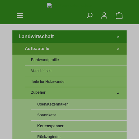
Zum Hauptinhalt springen
Warenko
Landwirtschaft
Aufbauteile
Bordwandprofile
Verschlüsse
Teile für Holzwände
Zubehör
Ösen/Kettenhaken
Spannkette
Kettenspanner
Rückzugfeder