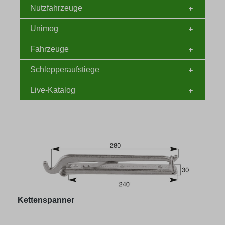
Nutzfahrzeuge
Unimog
Fahrzeuge
Schlepperaufstiege
Live-Katalog
Kettenspanner