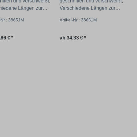
nitten und verschweißt,
geschnitten und verschweißt,
hiedene Längen zur
Verschiedene Längen zur
hl!
Auswahl!
l-Nr.: 38651M
Artikel-Nr.: 38661M
ärer Preis:
Regulärer Preis:
,86 € *
ab
34,33 € *