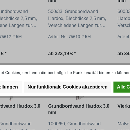
mm
mm
rundbordwand
500/33, Grundbordwand
60033
lechdicke 2,5 mm,
Hardox, Blechdicke 2,5 mm,
Hardo
ene Längen zur
Verschiedene Längen zur
Versc
Auswahl!
Auswa
: 75612-2.5M
Artikel-Nr.: 75613-2.5M
Artike
 Preis:
Regulärer Preis:
Regul
 € *
ab
323,19 € *
ab
34
t Cookies, um Ihnen die bestmögliche Funktionalität bieten zu können
ellungen
Nur funktionale Cookies akzeptieren
Alle 
dwand Hardox 3,0
Grundbordwand Hardox 3,0
Vierk
mm
 Grundbordwand
1000/60, Grundbordwand
Maße 