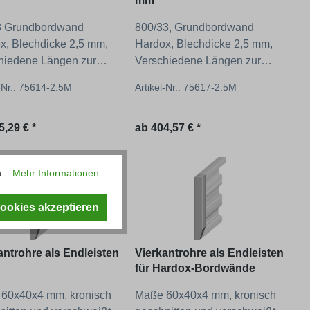
mm
 Grundbordwand
800/33, Grundbordwand
x, Blechdicke 2,5 mm,
Hardox, Blechdicke 2,5 mm,
hiedene Längen zur
Verschiedene Längen zur
hl!
Auswahl!
l-Nr.: 75614-2.5M
Artikel-Nr.: 75617-2.5M
ärer Preis:
Regulärer Preis:
5,29 € *
ab
404,57 € *
...
Mehr Informationen
.
Cookies akzeptieren
antrohre als Endleisten
Vierkantrohre als Endleisten
für Hardox-Bordwände
60x40x4 mm, kronisch
Maße 60x40x4 mm, kronisch