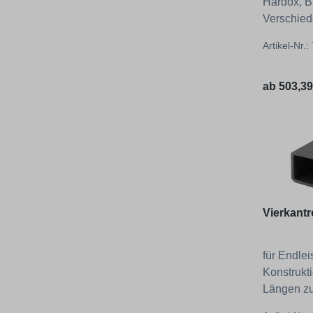
Hardox, B
Verschied
Auswahl!
Artikel-Nr.
Regulärer
ab
503,39
Vierkantr
für Endle
Konstrukt
Längen zu