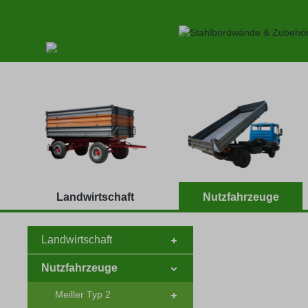
 Hauptinhalt springen
Zur Suche springen
Zur Hauptnavigation springen
Landwirtschaft
Nutzfahrzeuge
Landwirtschaft
Nutzfahrzeuge
Meiller Typ 2