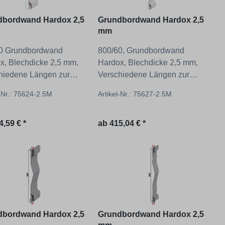
dbordwand Hardox 2,5
Grundbordwand Hardox 2,5
mm
0 Grundbordwand
800/60, Grundbordwand
x, Blechdicke 2,5 mm,
Hardox, Blechdicke 2,5 mm,
hiedene Längen zur
Verschiedene Längen zur
hl!
Auswahl!
l-Nr.: 75624-2.5M
Artikel-Nr.: 75627-2.5M
ärer Preis:
Regulärer Preis:
4,59 € *
ab
415,04 € *
dbordwand Hardox 2,5
Grundbordwand Hardox 2,5