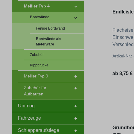
Meiller Typ 4
Endleiste
Bordwände
Fertige Bordwand
Flacheise
Einschwe
Bordwände als
Verschie
Meterware
Materials
Zubehör
Artikel-Nr.
Kippbrücke
Regulärer
ab
8,75 € 
Meiller Typ 9
Zubehör für
Aufbauten
Unimog
Fahrzeuge
Grundbor
Schlepperaufstiege