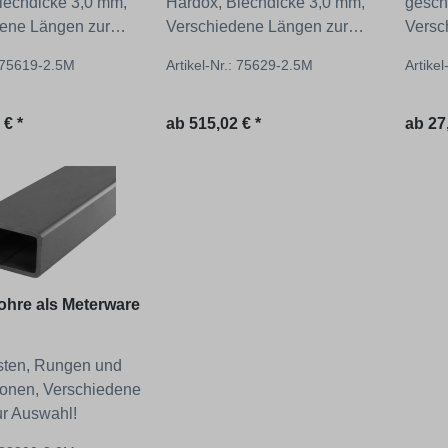
lechdicke 3,0 mm,
Hardox, Blechdicke 3,0 mm,
gesch
ene Längen zur
Verschiedene Längen zur
Versc
Auswahl!
Auswa
: 75619-2.5M
Artikel-Nr.: 75629-2.5M
Artike
 Preis:
Regulärer Preis:
Regul
 € *
ab
515,02 € *
ab
27
ohre als Meterware
isten, Rungen und
ionen, Verschiedene
r Auswahl!