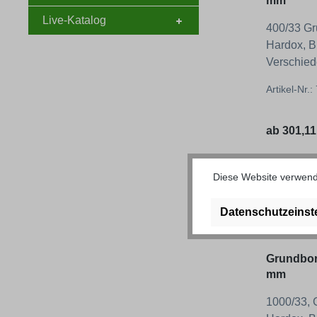
mm
Live-Katalog
400/33 G
Hardox, B
Verschied
Auswahl!
Artikel-Nr.
Regulärer
ab
301,11
Diese Website verwende
Datenschutzeinst
Grundbor
mm
1000/33,