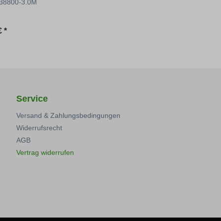
: 38800-3.0M
 Preis:
 *
Service
Versand & Zahlungsbedingungen
Widerrufsrecht
AGB
Vertrag widerrufen