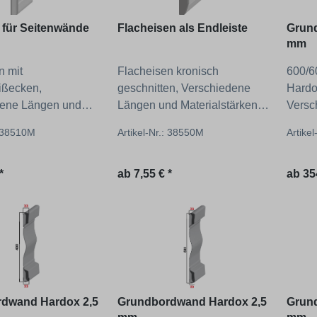
 für Seitenwände
Flacheisen als Endleiste
Grun
mm
n mit
Flacheisen kronisch
600/6
ißecken,
geschnitten, Verschiedene
Hardo
dene Längen und
Längen und Materialstärken
Versc
tärken zur Auswahl!
zur Auswahl!
Auswa
: 38510M
Artikel-Nr.: 38550M
Artike
 Preis:
Regulärer Preis:
Regul
*
ab
7,55 € *
ab
35
dwand Hardox 2,5
Grundbordwand Hardox 2,5
Grun