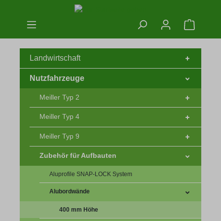
Zum Hauptinhalt springen
Warenko
Landwirtschaft
Nutzfahrzeuge
Meiller Typ 2
Meiller Typ 4
Meiller Typ 9
Zubehör für Aufbauten
Aluprofile SNAP-LOCK System
Alubordwände
400 mm Höhe