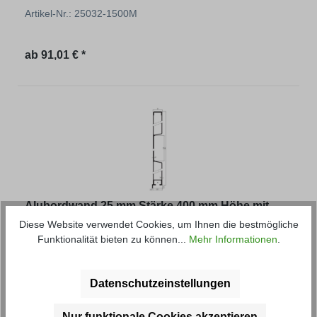
Artikel-Nr.: 25032-1500M
Regulärer Preis:
ab
91,01 € *
Alubordwand 25 mm Stärke 400 mm Höhe mit
Lippe
Diese Website verwendet Cookies, um Ihnen die bestmögliche
Funktionalität bieten zu können...
Mehr Informationen
.
Artikel-Nr.: 25031-1500M
Datenschutzeinstellungen
Regulärer Preis:
ab
92,43 € *
Nur funktionale Cookies akzeptieren