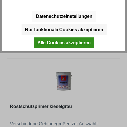
Entfettungsmittel
Datenschutzeinstellungen
Verschiedene Gebindegrößen zur Auswahl!
Nur funktionale Cookies akzeptieren
Artikel-Nr.: 65101M
Alle Cookies akzeptieren
Regulärer Preis:
ab
6,72 € *
Rostschutzprimer kieselgrau
Verschiedene Gebindegrößen zur Auswahl!