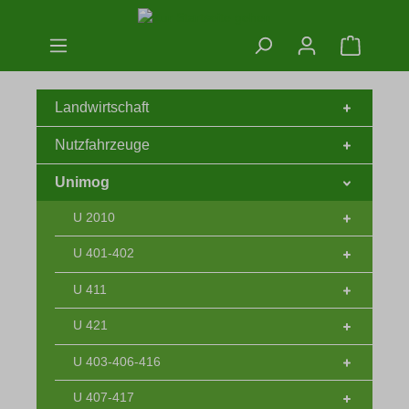
Zum Hauptinhalt springen
Warenko
Landwirtschaft
Nutzfahrzeuge
Unimog
U 2010
U 401-402
U 411
U 421
U 403-406-416
U 407-417