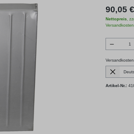
Regulärer Prei
90,05 €
Nettopreis
, z
Versandkosten
Produkt 
Versandkosten
Lieferland
Versandkosten
Artikel-Nr.:
41