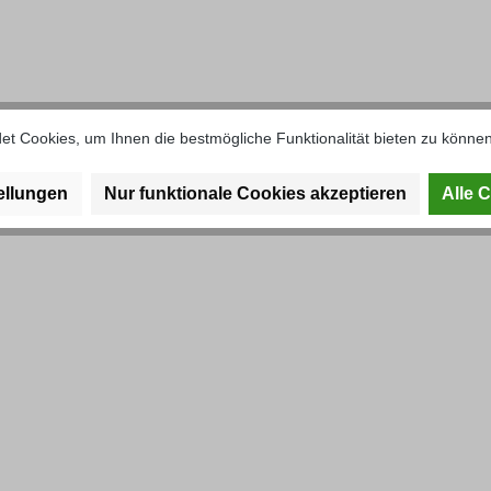
el hinten rechts hinten U2010"
t Cookies, um Ihnen die bestmögliche Funktionalität bieten zu können
ellungen
Nur funktionale Cookies akzeptieren
Alle 