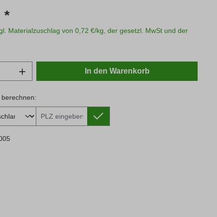
s:
 *
zgl. Materialzuschlag von 0,72 €/kg, der gesetzl. MwSt und der
Anzahl: Gib den gewünschten Wert ein oder
In den Warenkorb
 berechnen:
 berechnen:
005