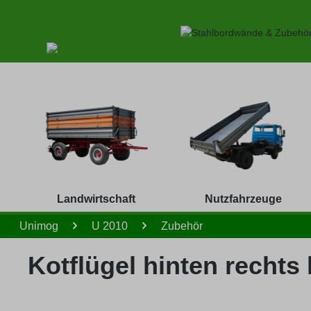
 Hauptinhalt springen
Zur Suche springen
Zur Hauptnavigation springen
Landwirtschaft
Nutzfahrzeuge
Unimog
U 2010
Zubehör
Kotflügel hinten rechts