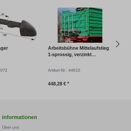
ager
Arbeitsbühne Mittelaufstieg
1-sprossig, verzinkt
komplett mit Zubehör,
Geländer 1 Zoll, als Bausat
36072
Artikel-Nr.: 44810
Artik
reis:
Regulärer Preis:
Regu
448,28 € *
391,
Informationen
Über uns