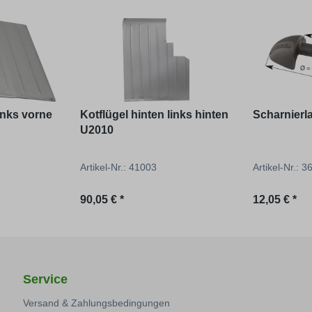
links vorne
Kotflügel hinten links hinten
Scharnierl
U2010
Artikel-Nr.: 41003
Artikel-Nr.: 
Regulärer Preis:
Regulärer P
90,05 € *
12,05 € *
Service
Versand & Zahlungsbedingungen