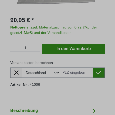
Regulärer Preis:
90,05 € *
Nettopreis
, zzgl. Materialzuschlag von 0,72 €/kg, der
gesetzl. MwSt und der Versandkosten
Produkt Anzahl: Gib den gewünschten Wert
In den Warenkorb
Versandkosten berechnen:
Lieferland
Versandkosten berechnen:
Artikel-Nr.:
41006
Beschreibung