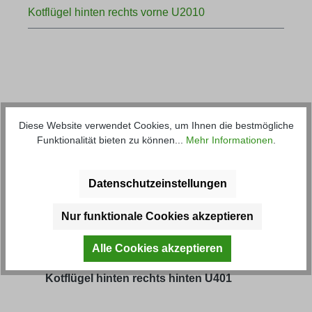
Kotflügel hinten rechts vorne U2010
Diese Website verwendet Cookies, um Ihnen die bestmögliche
Produktgalerie überspringen
Kunden haben sich ebenfalls
Funktionalität bieten zu können...
Mehr Informationen
.
angesehen
Datenschutzeinstellungen
Nur funktionale Cookies akzeptieren
Alle Cookies akzeptieren
Kotflügel hinten rechts hinten U401
Unte