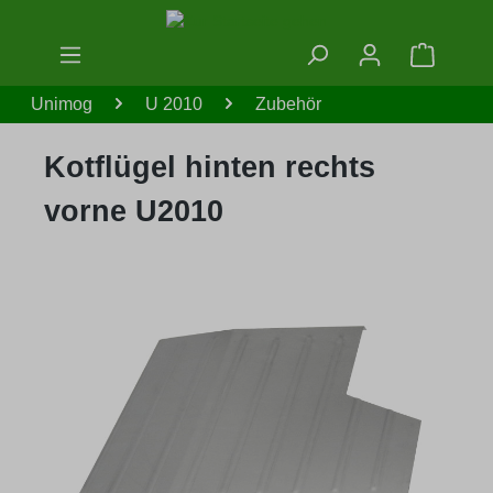
Zum Hauptinhalt springen
Warenko
Unimog
U 2010
Zubehör
Kotflügel hinten rechts
vorne U2010
Bildergalerie überspringen