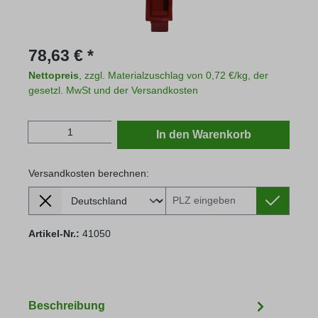
Regulärer Preis:
78,63 € *
Nettopreis
, zzgl. Materialzuschlag von 0,72 €/kg, der
gesetzl. MwSt und der Versandkosten
Produkt Anzahl: Gib den gewünschten Wert
In den Warenkorb
Versandkosten berechnen:
Lieferland
Versandkosten berechnen:
Artikel-Nr.:
41050
Beschreibung