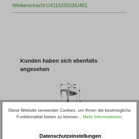
Winkerschacht U411/U2010/U401
Produktgalerie überspringen
Kunden haben sich ebenfalls
angesehen
Diese Website verwendet Cookies, um Ihnen die bestmögliche
Funktionalität bieten zu können...
Mehr Informationen
.
Winkelhebelverschluss
Wer
Datenschutzeinstellungen