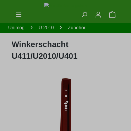
Zum Hauptinhalt springen
Warenko
Unimog
U 2010
Zubehör
Winkerschacht
U411/U2010/U401
Bildergalerie überspringen