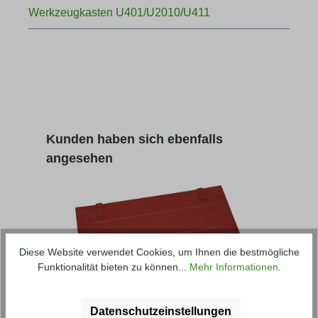
Werkzeugkasten U401/U2010/U411
Produktgalerie überspringen
Kunden haben sich ebenfalls
angesehen
Diese Website verwendet Cookies, um Ihnen die bestmögliche
Funktionalität bieten zu können...
Mehr Informationen
.
Werkzeugkasten Deckel
Kotf
U401/U2010/U411
U41
Datenschutzeinstellungen