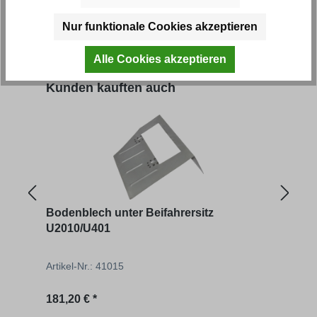
Artikel-Nr.: 41090
Artik
Nur funktionale Cookies akzeptieren
Regulärer Preis:
Regu
69,58 € *
38,07
Alle Cookies akzeptieren
Produktgalerie überspringen
Kunden kauften auch
Bodenblech unter Beifahrersitz
Seit
U2010/U401
Artikel-Nr.: 41015
Artik
Regulärer Preis:
Regu
181,20 € *
301,