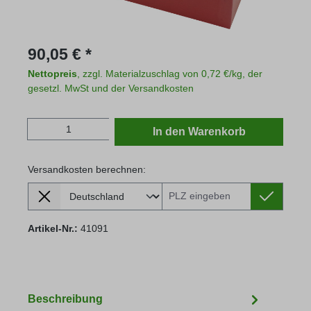
Regulärer Preis:
90,05 € *
Nettopreis
, zzgl. Materialzuschlag von 0,72 €/kg, der
gesetzl. MwSt und der Versandkosten
Produkt Anzahl: Gib den gewünschten Wert
In den Warenkorb
Versandkosten berechnen:
Lieferland
Versandkosten berechnen:
Artikel-Nr.:
41091
Beschreibung