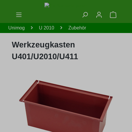
Zum Hauptinhalt springen
Warenko
Unimog
U 2010
Zubehör
Werkzeugkasten
U401/U2010/U411
Bildergalerie überspringen