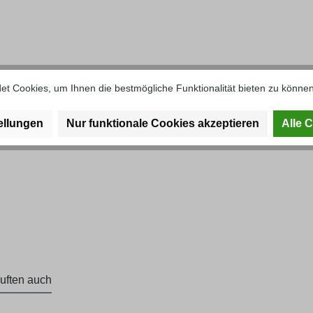
ekasten Unterteil geteilte Ausfü
t Cookies, um Ihnen die bestmögliche Funktionalität bieten zu können
ellungen
Nur funktionale Cookies akzeptieren
Alle 
uften auch