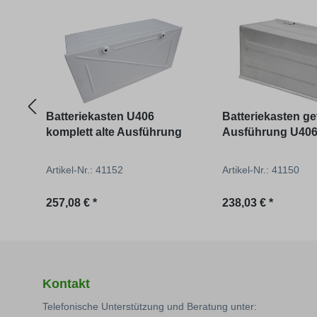
Produktgalerie überspringen
Batteriekasten U406
Batteriekasten get
komplett alte Ausführung
Ausführung U406
Artikel-Nr.: 41152
Artikel-Nr.: 41150
Regulärer Preis:
Regulärer Preis:
257,08 € *
238,03 € *
Kontakt
Telefonische Unterstützung und Beratung unter: