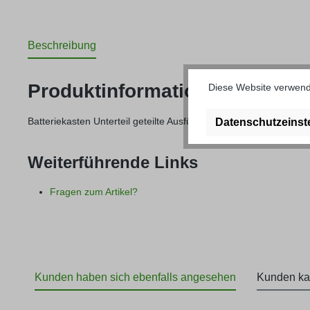
Beschreibung
Produktinformationen "Batteri
Diese Website verwende
Batteriekasten Unterteil geteilte Ausführung U406/U417
Datenschutzeinst
Weiterführende Links
Fragen zum Artikel?
Kunden haben sich ebenfalls angesehen
Kunden ka