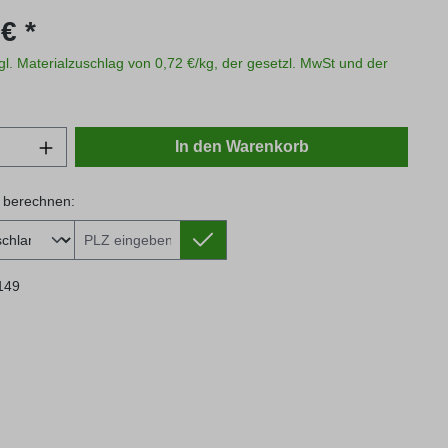
s:
€ *
zgl. Materialzuschlag von 0,72 €/kg, der gesetzl. MwSt und der
Anzahl: Gib den gewünschten Wert ein oder
In den Warenkorb
 berechnen:
 berechnen:
149