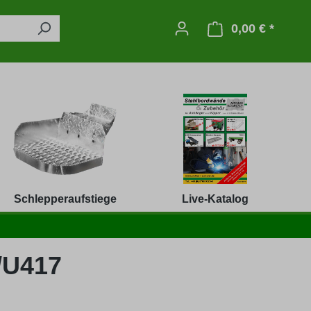
0,00 € *
Warenko
Schlepperaufstiege
Live-Katalog
6/U417