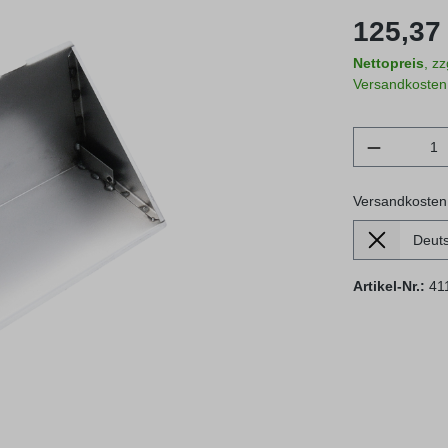
Regulärer Prei
125,37 
Nettopreis
, z
Versandkosten
Produkt 
Versandkosten
Lieferland
Versandkosten
Artikel-Nr.:
41