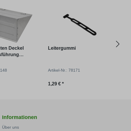
sten Deckel
Leitergummi
Unim
usführung
Bord
Erhö
Mon
41148
Artikel-Nr.: 78171
Artik
reis:
Regulärer Preis:
Regu
1,29 € *
1.94
Informationen
Über uns