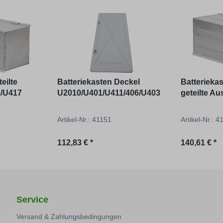
eilte
Batteriekasten Deckel
Batterieka
/U417
U2010/U401/U411/406/U403
geteilte A
U406/U417
Artikel-Nr.: 41151
Artikel-Nr.: 
Regulärer Preis:
Regulärer P
112,83 € *
140,61 € *
Service
Versand & Zahlungsbedingungen